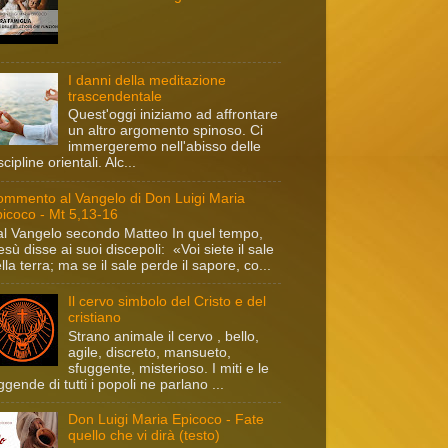
I danni della meditazione
trascendentale
Quest'oggi iniziamo ad affrontare
un altro argomento spinoso. Ci
immergeremo nell'abisso delle
scipline orientali. Alc...
mmento al Vangelo di Don Luigi Maria
icoco - Mt 5,13-16
l Vangelo secondo Matteo In quel tempo,
sù disse ai suoi discepoli: «Voi siete il sale
lla terra; ma se il sale perde il sapore, co...
Il cervo simbolo del Cristo e del
cristiano
Strano animale il cervo , bello,
agile, discreto, mansueto,
sfuggente, misterioso. I miti e le
ggende di tutti i popoli ne parlano ...
Don Luigi Maria Epicoco - Fate
quello che vi dirà (testo)