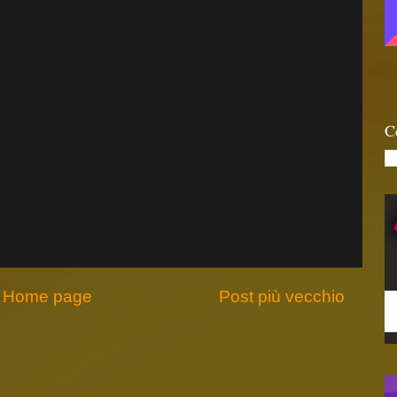
C
Home page
Post più vecchio