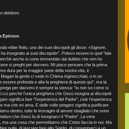
o debitore,
a Epicoco
do ebbe finito, uno dei suoi discepoli gli disse: «Signore,
a insegnato ai suoi discepoli»”. Potevo essere io quel “tale
 perché anche io sono tormentato dal dubbio che non ho
ome si preghi per davvero. Mi piace pensare che la prima
se dura per la maggior parte della nostra vita, è
Magari la gente ci vede in Chiesa inginocchiati, o in un
 essere profonda e alta la preghiera di questo qui”, ma la
chi prega per davvero è sempre la stessa: “io non so come si
 Ecco perché l’unica preghiera che Gesù insegna ai discepoli
gare significa fare “l’esperienza del Padre”, cioè l’esperienza
 ma che mi ama. E delle volte pregare significa purificare
biamo dentro, tutte le immagini di amore sbagliato che sono
tentativo che Gesù fa di insegnarci il “Padre”. La vera
, ma una cosa che permettiamo che Cristo faccia in noi. Ma
are nulla, di lasciare fare allo Spirito, di consegnarci a un