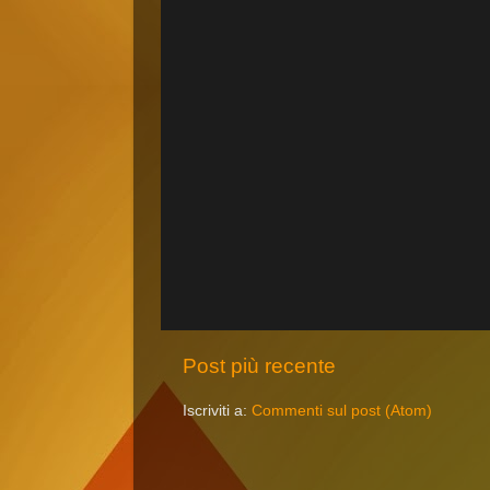
Post più recente
Iscriviti a:
Commenti sul post (Atom)