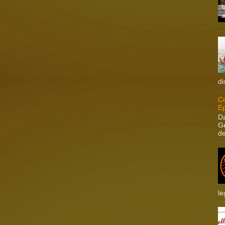
di
Co
Ep
Da
Ge
de
le