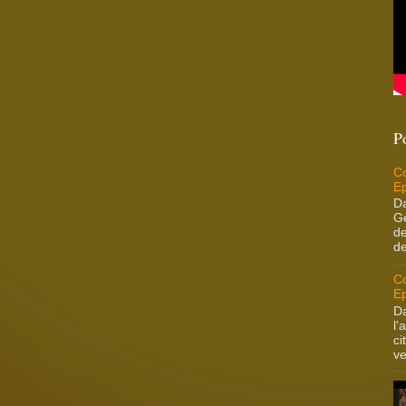
P
Co
Ep
Da
Ge
de
de
Co
Ep
Da
l'
ci
ve