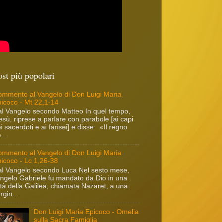
ost più popolari
mmento al Vangelo di Don Luigi Maria
icoco - Mt 22,1-14
l Vangelo secondo Matteo In quel tempo,
sù, riprese a parlare con parabole [ai capi
i sacerdoti e ai farisei] e disse: «Il regno
...
mmento al Vangelo di Don Luigi Maria
icoco - Lc 1,26-38
l Vangelo secondo Luca Nel sesto mese,
angelo Gabriele fu mandato da Dio in una
ttà della Galilea, chiamata Nazaret, a una
rgin...
Don Luigi Maria Epicoco - Omelia
sulla Sacra Famiglia