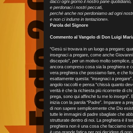
dacci ogni giorno il nostro pane quotidiano,
e perdonaci i nostri peccati,
perché anche noi perdoniamo ad ogni nostr
e non ci indurre in tentazione».
Parola del Signore
Commento al Vangelo di Don Luigi Mari
“Gesù si trovava in un luogo a pregare; quan
insegnaci a pregare, come anche Giovanni h
discepolo”, per un motivo molto semplice,
ancora compreso cosa sia la preghiera e c
vera preghiera che possiamo fare, e che for
esattamente questa: “insegnaci a pregare”. 
angolo raccolti e pensa “chissà quanto deve
verità è che la richiesta più ricorrente di 
prega, sono qui affinché tu me lo insegni”.
inizia con la parola “Padre”. Imparare a pre
di non sapere semplicemente che Dio esiste
tutte le immagini di padre sbagliate che ab
strutturate dentro di noi. La preghiera è il 
preghiera non è una cosa che facciamo noi
è una grande fatica per noi decidere di non f