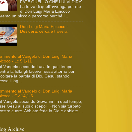
FATE QUELLO CHE LUI VI DIRA’
La forza di quell’avvenga per me
di Don Luigi Maria Epicoco
remo un piccolo percorso perché i...
Don Luigi Maria Epicoco -
Desidera, cerca e troverai
mmento al Vangelo di Don Luigi Maria
icoco - Lc 5,1-11
l Vangelo secondo Luca In quel tempo,
ntre la folla gli faceva ressa attorno per
coltare la parola di Dio, Gesù, stando
esso il lag...
mmento al Vangelo di Don Luigi Maria
icoco - Gv 14,1-6
l Vangelo secondo Giovanni In quel tempo,
sse Gesù ai suoi discepoli: «Non sia turbato
 vostro cuore. Abbiate fede in Dio e abbiate ...
log Archive