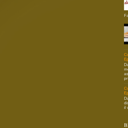
Fa
Co
Ep
Da
me
as
pr
Co
Ep
Da
di
il
B