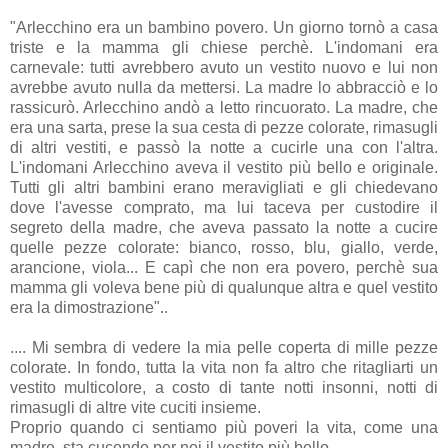
‎"Arlecchino era un bambino povero. Un giorno tornò a casa
triste e la mamma gli chiese perchè. L'indomani era
carnevale: tutti avrebbero avuto un vestito nuovo e lui non
avrebbe avuto nulla da mettersi. La madre lo abbracciò e lo
rassicurò. Arlecchino andò a letto rincuorato. La madre, che
era una sarta, prese la sua cesta di pezze colorate, rimasugli
di altri vestiti, e passò la notte a cucirle una con l'altra.
L'indomani Arlecchino aveva il vestito più bello e originale.
Tutti gli altri bambini erano meravigliati e gli chiedevano
dove l'avesse comprato, ma lui taceva per custodire il
segreto della madre, che aveva passato la notte a cucire
quelle pezze colorate: bianco, rosso, blu, giallo, verde,
arancione, viola... E capì che non era povero, perchè sua
mamma gli voleva bene più di qualunque altra e quel vestito
era la dimostrazione"..
.... Mi sembra di vedere la mia pelle coperta di mille pezze
colorate. In fondo, tutta la vita non fa altro che ritagliarti un
vestito multicolore, a costo di tante notti insonni, notti di
rimasugli di altre vite cuciti insieme.
Proprio quando ci sentiamo più poveri la vita, come una
madre, sta cucendo per noi il vestito più bello.