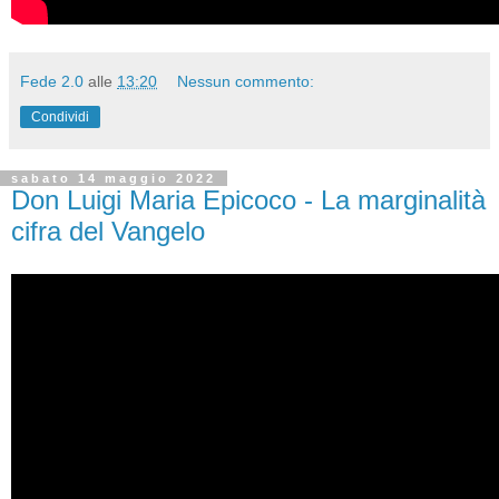
Fede 2.0
alle
13:20
Nessun commento:
Condividi
sabato 14 maggio 2022
Don Luigi Maria Epicoco - La marginalità
cifra del Vangelo