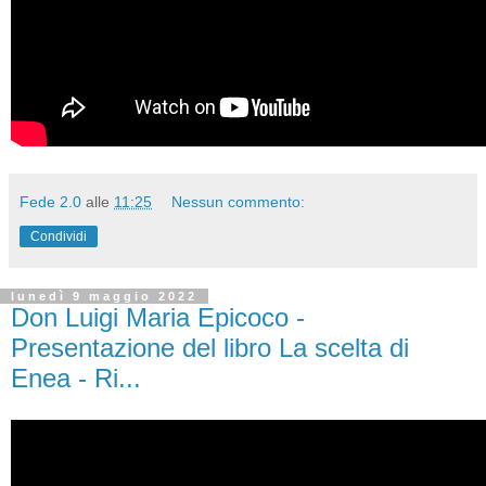
Fede 2.0
alle
11:25
Nessun commento:
Condividi
lunedì 9 maggio 2022
Don Luigi Maria Epicoco -
Presentazione del libro La scelta di
Enea - Ri...