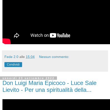
Fede 2.0
alle
15:04
Nessun commento:
Condividi
venerdì 23 settembre 2022
Don Luigi Maria Epicoco - Luce Sale
Lievito - Per una spiritualità della...