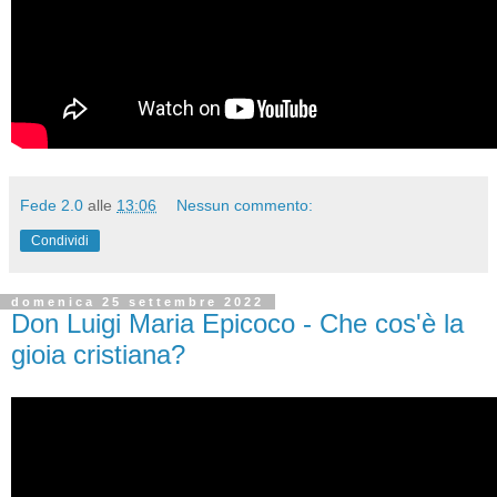
Fede 2.0
alle
13:06
Nessun commento:
Condividi
domenica 25 settembre 2022
Don Luigi Maria Epicoco - Che cos'è la
gioia cristiana?