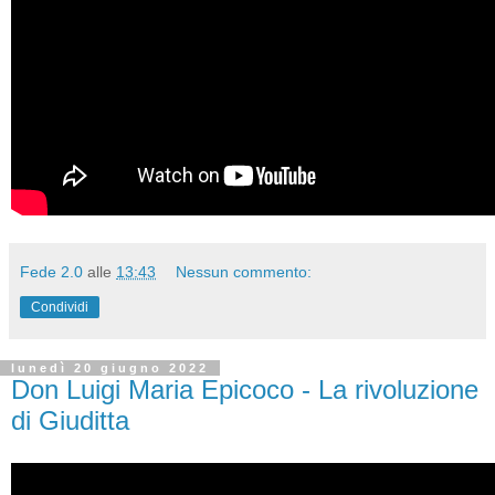
Fede 2.0
alle
13:43
Nessun commento:
Condividi
lunedì 20 giugno 2022
Don Luigi Maria Epicoco - La rivoluzione
di Giuditta