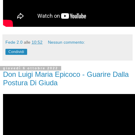
Fede 2.0
alle
10:52
Nessun commento:
Condividi
giovedì 6 ottobre 2022
Don Luigi Maria Epicoco - Guarire Dalla
Postura Di Giuda