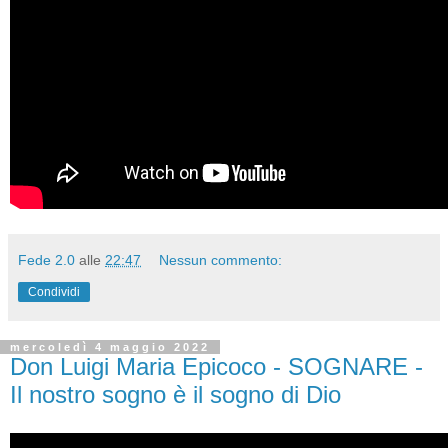
Fede 2.0
alle
22:47
Nessun commento:
Condividi
mercoledì 4 maggio 2022
Don Luigi Maria Epicoco - SOGNARE -
Il nostro sogno è il sogno di Dio