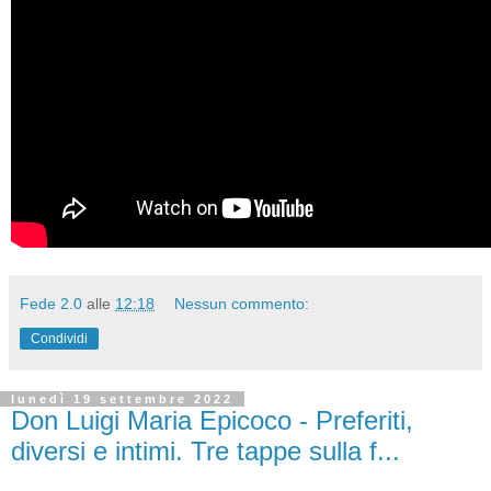
Fede 2.0
alle
12:18
Nessun commento:
Condividi
lunedì 19 settembre 2022
Don Luigi Maria Epicoco - Preferiti,
diversi e intimi. Tre tappe sulla f...