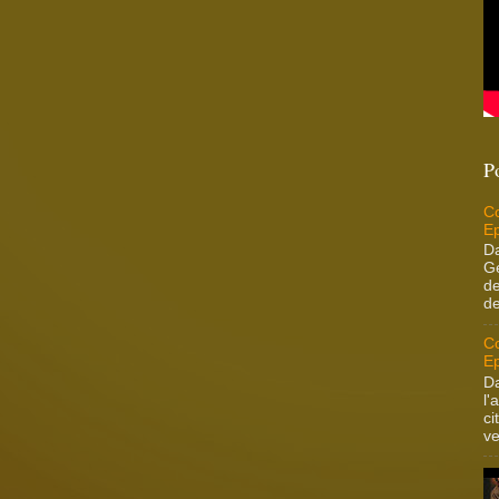
P
Co
Ep
Da
Ge
de
de
Co
Ep
Da
l'
ci
ve