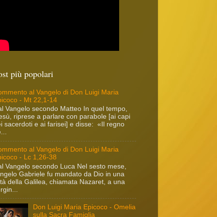
ost più popolari
mmento al Vangelo di Don Luigi Maria
icoco - Mt 22,1-14
l Vangelo secondo Matteo In quel tempo,
sù, riprese a parlare con parabole [ai capi
i sacerdoti e ai farisei] e disse: «Il regno
...
mmento al Vangelo di Don Luigi Maria
icoco - Lc 1,26-38
l Vangelo secondo Luca Nel sesto mese,
angelo Gabriele fu mandato da Dio in una
ttà della Galilea, chiamata Nazaret, a una
rgin...
Don Luigi Maria Epicoco - Omelia
sulla Sacra Famiglia