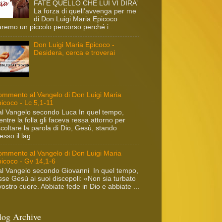
FATE QUELLO CHE LUI VI DIRA’
La forza di quell’avvenga per me
di Don Luigi Maria Epicoco
remo un piccolo percorso perché i...
Don Luigi Maria Epicoco -
Desidera, cerca e troverai
mmento al Vangelo di Don Luigi Maria
icoco - Lc 5,1-11
l Vangelo secondo Luca In quel tempo,
ntre la folla gli faceva ressa attorno per
coltare la parola di Dio, Gesù, stando
esso il lag...
mmento al Vangelo di Don Luigi Maria
icoco - Gv 14,1-6
l Vangelo secondo Giovanni In quel tempo,
sse Gesù ai suoi discepoli: «Non sia turbato
 vostro cuore. Abbiate fede in Dio e abbiate ...
log Archive