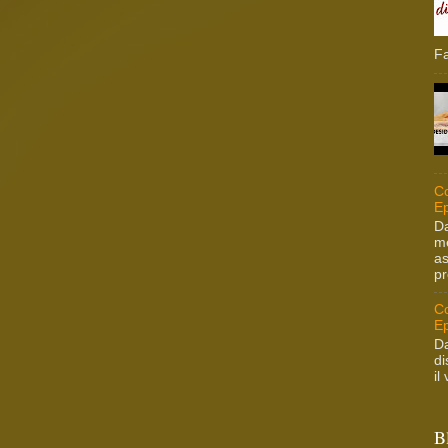
Fa
Co
Ep
Da
me
as
pr
Co
Ep
Da
di
il
B