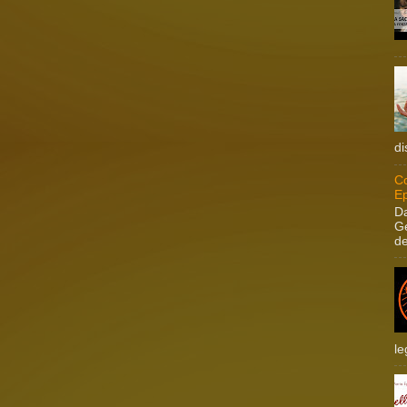
di
Co
Ep
Da
Ge
de
le