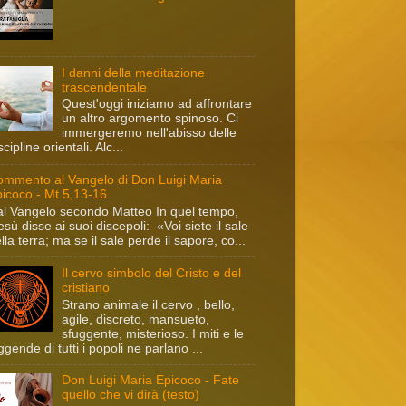
I danni della meditazione
trascendentale
Quest'oggi iniziamo ad affrontare
un altro argomento spinoso. Ci
immergeremo nell'abisso delle
scipline orientali. Alc...
mmento al Vangelo di Don Luigi Maria
icoco - Mt 5,13-16
l Vangelo secondo Matteo In quel tempo,
sù disse ai suoi discepoli: «Voi siete il sale
lla terra; ma se il sale perde il sapore, co...
Il cervo simbolo del Cristo e del
cristiano
Strano animale il cervo , bello,
agile, discreto, mansueto,
sfuggente, misterioso. I miti e le
ggende di tutti i popoli ne parlano ...
Don Luigi Maria Epicoco - Fate
quello che vi dirà (testo)