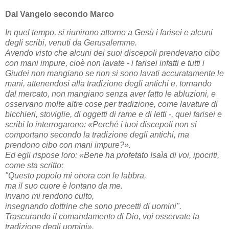
Dal Vangelo secondo Marco
In quel tempo, si riunirono attorno a Gesù i farisei e alcuni
degli scribi, venuti da Gerusalemme.
Avendo visto che alcuni dei suoi discepoli prendevano cibo
con mani impure, cioè non lavate - i farisei infatti e tutti i
Giudei non mangiano se non si sono lavati accuratamente le
mani, attenendosi alla tradizione degli antichi e, tornando
dal mercato, non mangiano senza aver fatto le abluzioni, e
osservano molte altre cose per tradizione, come lavature di
bicchieri, stoviglie, di oggetti di rame e di letti -, quei farisei e
scribi lo interrogarono: «Perché i tuoi discepoli non si
comportano secondo la tradizione degli antichi, ma
prendono cibo con mani impure?».
Ed egli rispose loro: «Bene ha profetato Isaìa di voi, ipocriti,
come sta scritto:
"Questo popolo mi onora con le labbra,
ma il suo cuore è lontano da me.
Invano mi rendono culto,
insegnando dottrine che sono precetti di uomini".
Trascurando il comandamento di Dio, voi osservate la
tradizione degli uomini».