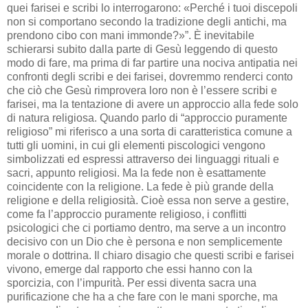
quei farisei e scribi lo interrogarono: «Perché i tuoi discepoli
non si comportano secondo la tradizione degli antichi, ma
prendono cibo con mani immonde?»”. È inevitabile
schierarsi subito dalla parte di Gesù leggendo di questo
modo di fare, ma prima di far partire una nociva antipatia nei
confronti degli scribi e dei farisei, dovremmo renderci conto
che ciò che Gesù rimprovera loro non è l’essere scribi e
farisei, ma la tentazione di avere un approccio alla fede solo
di natura religiosa. Quando parlo di “approccio puramente
religioso” mi riferisco a una sorta di caratteristica comune a
tutti gli uomini, in cui gli elementi piscologici vengono
simbolizzati ed espressi attraverso dei linguaggi rituali e
sacri, appunto religiosi. Ma la fede non è esattamente
coincidente con la religione. La fede è più grande della
religione e della religiosità. Cioè essa non serve a gestire,
come fa l’approccio puramente religioso, i conflitti
psicologici che ci portiamo dentro, ma serve a un incontro
decisivo con un Dio che è persona e non semplicemente
morale o dottrina. Il chiaro disagio che questi scribi e farisei
vivono, emerge dal rapporto che essi hanno con la
sporcizia, con l’impurità. Per essi diventa sacra una
purificazione che ha a che fare con le mani sporche, ma