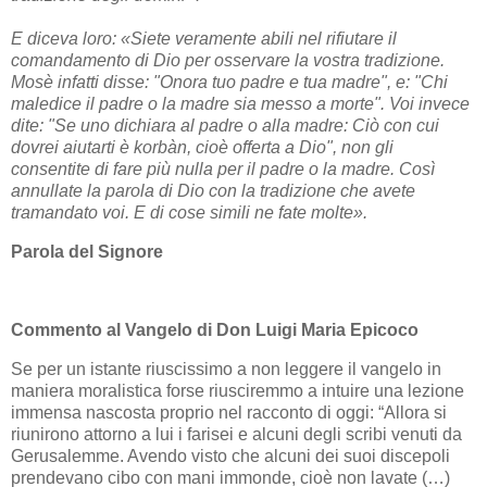
E diceva loro: «Siete veramente abili nel rifiutare il
comandamento di Dio per osservare la vostra tradizione.
Mosè infatti disse: "Onora tuo padre e tua madre", e: "Chi
maledice il padre o la madre sia messo a morte". Voi invece
dite: "Se uno dichiara al padre o alla madre: Ciò con cui
dovrei aiutarti è korbàn, cioè offerta a Dio", non gli
consentite di fare più nulla per il padre o la madre. Così
annullate la parola di Dio con la tradizione che avete
tramandato voi. E di cose simili ne fate molte».
Parola del Signore
Commento al Vangelo di Don Luigi Maria Epicoco
Se per un istante riuscissimo a non leggere il vangelo in
maniera moralistica forse riusciremmo a intuire una lezione
immensa nascosta proprio nel racconto di oggi: “Allora si
riunirono attorno a lui i farisei e alcuni degli scribi venuti da
Gerusalemme. Avendo visto che alcuni dei suoi discepoli
prendevano cibo con mani immonde, cioè non lavate (…)