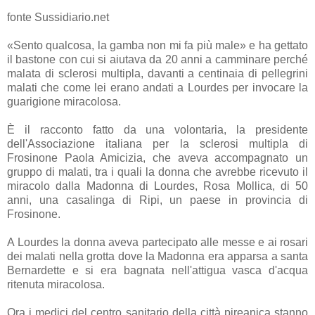
fonte Sussidiario.net
«Sento qualcosa, la gamba non mi fa più male» e ha gettato
il bastone con cui si aiutava da 20 anni a camminare perché
malata di sclerosi multipla, davanti a centinaia di pellegrini
malati che come lei erano andati a Lourdes per invocare la
guarigione miracolosa.
È il racconto fatto da una volontaria, la presidente
dell'Associazione italiana per la sclerosi multipla di
Frosinone Paola Amicizia, che aveva accompagnato un
gruppo di malati, tra i quali la donna che avrebbe ricevuto il
miracolo dalla Madonna di Lourdes, Rosa Mollica, di 50
anni, una casalinga di Ripi, un paese in provincia di
Frosinone.
A Lourdes la donna aveva partecipato alle messe e ai rosari
dei malati nella grotta dove la Madonna era apparsa a santa
Bernardette e si era bagnata nell'attigua vasca d'acqua
ritenuta miracolosa.
Ora i medici del centro sanitario della città pireanica stanno