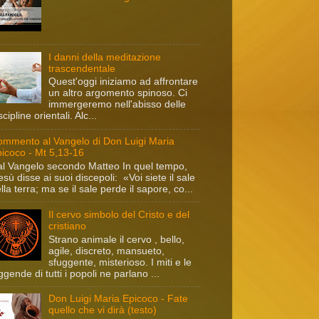
I danni della meditazione
trascendentale
Quest'oggi iniziamo ad affrontare
un altro argomento spinoso. Ci
immergeremo nell'abisso delle
scipline orientali. Alc...
mmento al Vangelo di Don Luigi Maria
icoco - Mt 5,13-16
l Vangelo secondo Matteo In quel tempo,
sù disse ai suoi discepoli: «Voi siete il sale
lla terra; ma se il sale perde il sapore, co...
Il cervo simbolo del Cristo e del
cristiano
Strano animale il cervo , bello,
agile, discreto, mansueto,
sfuggente, misterioso. I miti e le
ggende di tutti i popoli ne parlano ...
Don Luigi Maria Epicoco - Fate
quello che vi dirà (testo)