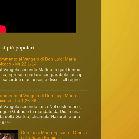
ost più popolari
mmento al Vangelo di Don Luigi Maria
icoco - Mt 22,1-14
l Vangelo secondo Matteo In quel tempo,
sù, riprese a parlare con parabole [ai capi
i sacerdoti e ai farisei] e disse: «Il regno
...
mmento al Vangelo di Don Luigi Maria
icoco - Lc 1,26-38
l Vangelo secondo Luca Nel sesto mese,
angelo Gabriele fu mandato da Dio in una
ttà della Galilea, chiamata Nazaret, a una
rgin...
Don Luigi Maria Epicoco - Omelia
sulla Sacra Famiglia