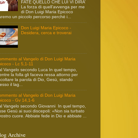
FATE QUELLO CHE LUI VI DIRA’
La forza di quell’avvenga per me
di Don Luigi Maria Epicoco
remo un piccolo percorso perché i...
Don Luigi Maria Epicoco -
Desidera, cerca e troverai
mmento al Vangelo di Don Luigi Maria
icoco - Lc 5,1-11
l Vangelo secondo Luca In quel tempo,
ntre la folla gli faceva ressa attorno per
coltare la parola di Dio, Gesù, stando
esso il lag...
mmento al Vangelo di Don Luigi Maria
icoco - Gv 14,1-6
l Vangelo secondo Giovanni In quel tempo,
sse Gesù ai suoi discepoli: «Non sia turbato
 vostro cuore. Abbiate fede in Dio e abbiate ...
log Archive