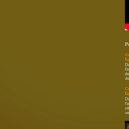
P
Co
Ep
Da
Ge
de
de
Co
Ep
Da
l'
ci
ve