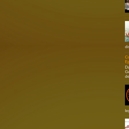
di
Co
Ep
Da
Ge
de
le