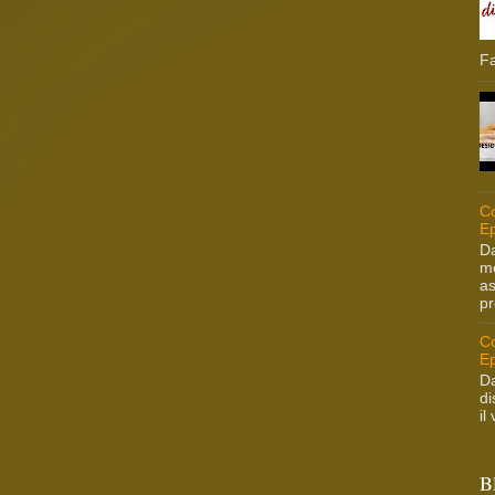
Fa
Co
Ep
Da
me
as
pr
Co
Ep
Da
di
il
B