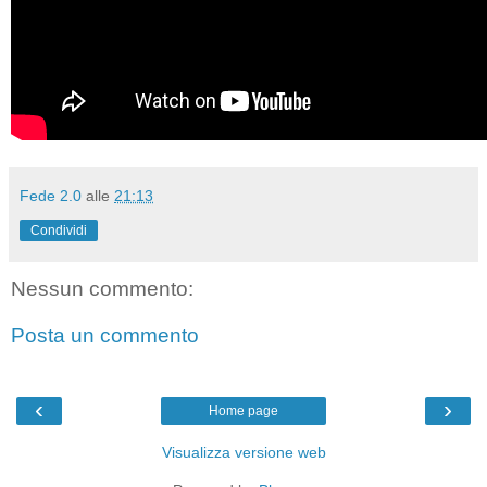
Fede 2.0
alle
21:13
Condividi
Nessun commento:
Posta un commento
‹
›
Home page
Visualizza versione web