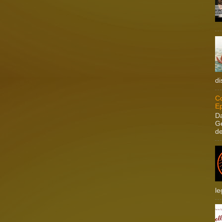
di
Co
Ep
Da
Ge
de
le