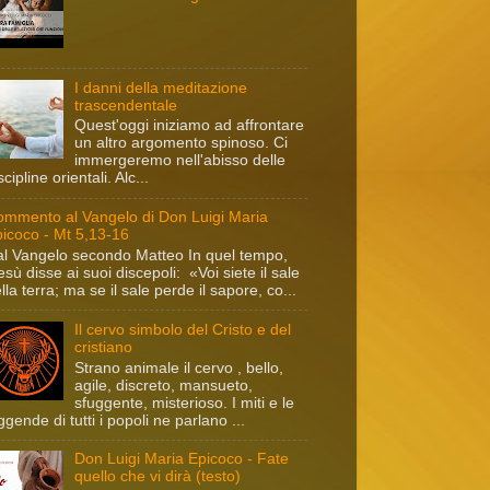
I danni della meditazione
trascendentale
Quest'oggi iniziamo ad affrontare
un altro argomento spinoso. Ci
immergeremo nell'abisso delle
scipline orientali. Alc...
mmento al Vangelo di Don Luigi Maria
icoco - Mt 5,13-16
l Vangelo secondo Matteo In quel tempo,
sù disse ai suoi discepoli: «Voi siete il sale
lla terra; ma se il sale perde il sapore, co...
Il cervo simbolo del Cristo e del
cristiano
Strano animale il cervo , bello,
agile, discreto, mansueto,
sfuggente, misterioso. I miti e le
ggende di tutti i popoli ne parlano ...
Don Luigi Maria Epicoco - Fate
quello che vi dirà (testo)