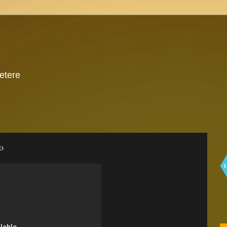
 etere
o