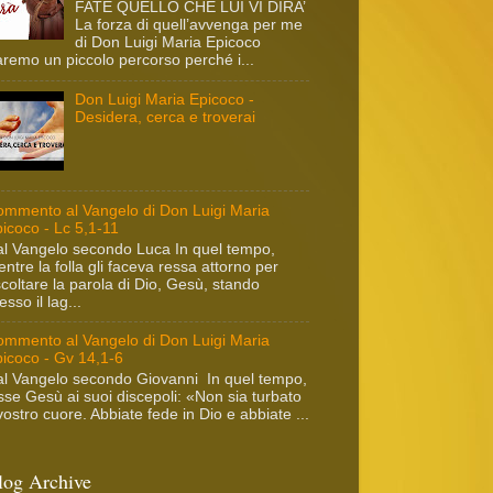
FATE QUELLO CHE LUI VI DIRA’
La forza di quell’avvenga per me
di Don Luigi Maria Epicoco
remo un piccolo percorso perché i...
Don Luigi Maria Epicoco -
Desidera, cerca e troverai
mmento al Vangelo di Don Luigi Maria
icoco - Lc 5,1-11
l Vangelo secondo Luca In quel tempo,
ntre la folla gli faceva ressa attorno per
coltare la parola di Dio, Gesù, stando
esso il lag...
mmento al Vangelo di Don Luigi Maria
icoco - Gv 14,1-6
l Vangelo secondo Giovanni In quel tempo,
sse Gesù ai suoi discepoli: «Non sia turbato
 vostro cuore. Abbiate fede in Dio e abbiate ...
log Archive