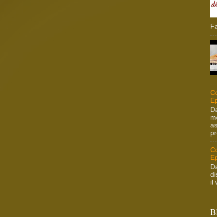
Fa
Co
Ep
Da
me
as
pr
Co
Ep
Da
di
il
B