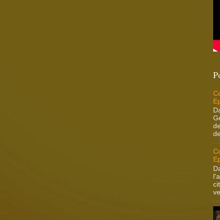
P
Co
Ep
Da
Ge
de
de
Co
Ep
Da
l'
ci
ve