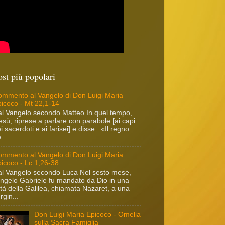
ost più popolari
mmento al Vangelo di Don Luigi Maria
icoco - Mt 22,1-14
l Vangelo secondo Matteo In quel tempo,
sù, riprese a parlare con parabole [ai capi
i sacerdoti e ai farisei] e disse: «Il regno
...
mmento al Vangelo di Don Luigi Maria
icoco - Lc 1,26-38
l Vangelo secondo Luca Nel sesto mese,
angelo Gabriele fu mandato da Dio in una
ttà della Galilea, chiamata Nazaret, a una
rgin...
Don Luigi Maria Epicoco - Omelia
sulla Sacra Famiglia