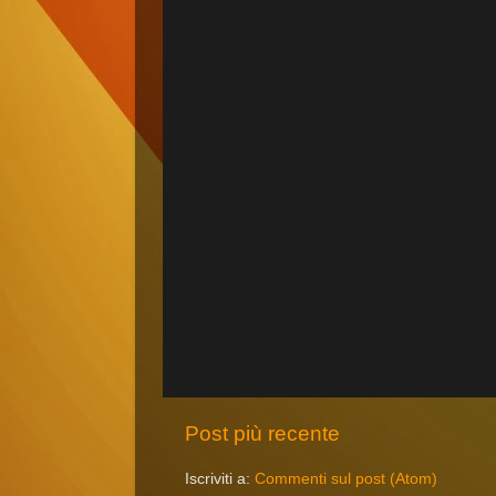
Post più recente
Iscriviti a:
Commenti sul post (Atom)