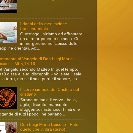
I danni della meditazione
trascendentale
Quest'oggi iniziamo ad affrontare
un altro argomento spinoso. Ci
immergeremo nell'abisso delle
scipline orientali. Alc...
mmento al Vangelo di Don Luigi Maria
icoco - Mt 5,13-16
l Vangelo secondo Matteo In quel tempo,
sù disse ai suoi discepoli: «Voi siete il sale
lla terra; ma se il sale perde il sapore, co...
Il cervo simbolo del Cristo e del
cristiano
Strano animale il cervo , bello,
agile, discreto, mansueto,
sfuggente, misterioso. I miti e le
ggende di tutti i popoli ne parlano ...
Don Luigi Maria Epicoco - Fate
quello che vi dirà (testo)