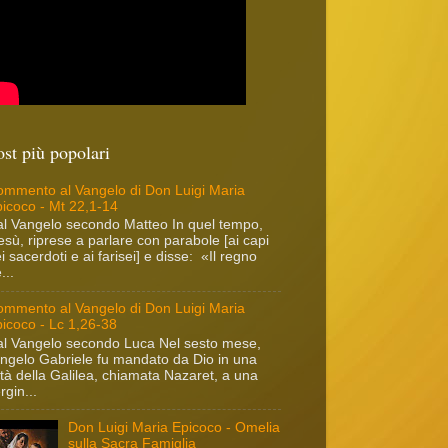
ost più popolari
mmento al Vangelo di Don Luigi Maria
icoco - Mt 22,1-14
l Vangelo secondo Matteo In quel tempo,
sù, riprese a parlare con parabole [ai capi
i sacerdoti e ai farisei] e disse: «Il regno
...
mmento al Vangelo di Don Luigi Maria
icoco - Lc 1,26-38
l Vangelo secondo Luca Nel sesto mese,
angelo Gabriele fu mandato da Dio in una
ttà della Galilea, chiamata Nazaret, a una
rgin...
Don Luigi Maria Epicoco - Omelia
sulla Sacra Famiglia