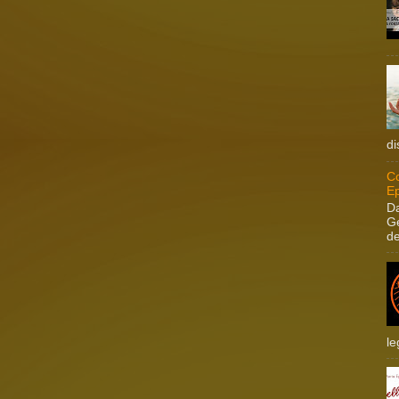
di
Co
Ep
Da
Ge
de
le