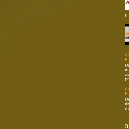
Fa
Co
Ep
Da
me
as
pr
Co
Ep
Da
di
il
B