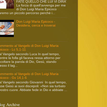
FATE QUELLO CHE LUI VI DIRA’
La forza di quell’avvenga per me
di Don Luigi Maria Epicoco
remo un piccolo percorso perché i...
Don Luigi Maria Epicoco -
Desidera, cerca e troverai
mmento al Vangelo di Don Luigi Maria
icoco - Lc 5,1-11
l Vangelo secondo Luca In quel tempo,
ntre la folla gli faceva ressa attorno per
coltare la parola di Dio, Gesù, stando
esso il lag...
mmento al Vangelo di Don Luigi Maria
icoco - Gv 14,1-6
l Vangelo secondo Giovanni In quel tempo,
sse Gesù ai suoi discepoli: «Non sia turbato
 vostro cuore. Abbiate fede in Dio e abbiate ...
log Archive