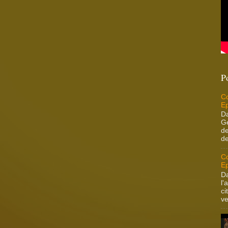
P
Co
Ep
Da
Ge
de
de
Co
Ep
Da
l'
ci
ve