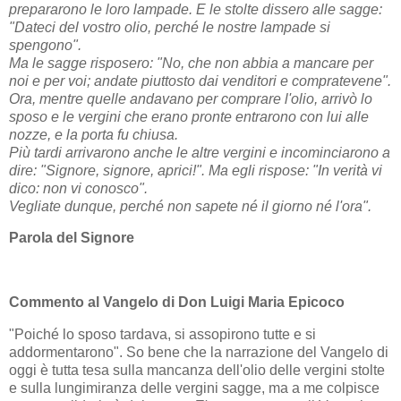
prepararono le loro lampade. E le stolte dissero alle sagge:
"Dateci del vostro olio, perché le nostre lampade si
spengono".
Ma le sagge risposero: "No, che non abbia a mancare per
noi e per voi; andate piuttosto dai venditori e compratevene".
Ora, mentre quelle andavano per comprare l'olio, arrivò lo
sposo e le vergini che erano pronte entrarono con lui alle
nozze, e la porta fu chiusa.
Più tardi arrivarono anche le altre vergini e incominciarono a
dire: "Signore, signore, aprici!". Ma egli rispose: "In verità vi
dico: non vi conosco".
Vegliate dunque, perché non sapete né il giorno né l'ora".
Parola del Signore
Commento al Vangelo di Don Luigi Maria Epicoco
"Poiché lo sposo tardava, si assopirono tutte e si
addormentarono". So bene che la narrazione del Vangelo di
oggi è tutta tesa sulla mancanza dell'olio delle vergini stolte
e sulla lungimiranza delle vergini sagge, ma a me colpisce