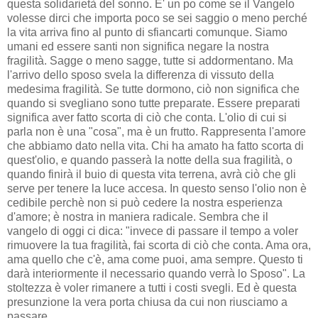
questa solidarietà del sonno. E' un po come se il Vangelo
volesse dirci che importa poco se sei saggio o meno perché
la vita arriva fino al punto di sfiancarti comunque. Siamo
umani ed essere santi non significa negare la nostra
fragilità. Sagge o meno sagge, tutte si addormentano. Ma
l'arrivo dello sposo svela la differenza di vissuto della
medesima fragilità. Se tutte dormono, ciò non significa che
quando si svegliano sono tutte preparate. Essere preparati
significa aver fatto scorta di ciò che conta. L'olio di cui si
parla non è una "cosa", ma è un frutto. Rappresenta l'amore
che abbiamo dato nella vita. Chi ha amato ha fatto scorta di
quest'olio, e quando passerà la notte della sua fragilità, o
quando finirà il buio di questa vita terrena, avrà ciò che gli
serve per tenere la luce accesa. In questo senso l'olio non è
cedibile perchè non si può cedere la nostra esperienza
d'amore; è nostra in maniera radicale. Sembra che il
vangelo di oggi ci dica: "invece di passare il tempo a voler
rimuovere la tua fragilità, fai scorta di ciò che conta. Ama ora,
ama quello che c'è, ama come puoi, ama sempre. Questo ti
darà interiormente il necessario quando verrà lo Sposo". La
stoltezza è voler rimanere a tutti i costi svegli. Ed è questa
presunzione la vera porta chiusa da cui non riusciamo a
passare.