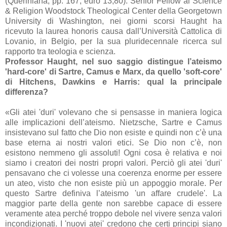
(Queriniana, pp. 167, euro 13,80). Senior Fellow al Science
& Religion Woodstock Theological Center della Georgetown
University di Washington, nei giorni scorsi Haught ha
ricevuto la laurea honoris causa dall’Università Cattolica di
Lovanio, in Belgio, per la sua pluridecennale ricerca sul
rapporto tra teologia e scienza.
Professor Haught, nel suo saggio distingue l’ateismo
'hard-core' di Sartre, Camus e Marx, da quello 'soft-core'
di Hitchens, Dawkins e Harris: qual la principale
differenza?
«Gli atei 'duri' volevano che si pensasse in maniera logica
alle implicazioni dell’ateismo. Nietzsche, Sartre e Camus
insistevano sul fatto che Dio non esiste e quindi non c’è una
base eterna ai nostri valori etici. Se Dio non c’è, non
esistono nemmeno gli assoluti! Ogni cosa è relativa e noi
siamo i creatori dei nostri propri valori. Perciò gli atei 'duri'
pensavano che ci volesse una coerenza enorme per essere
un ateo, visto che non esiste più un appoggio morale. Per
questo Sartre definiva l’ateismo 'un affare crudele'. La
maggior parte della gente non sarebbe capace di essere
veramente atea perché troppo debole nel vivere senza valori
incondizionati. I 'nuovi atei' credono che certi principi siano