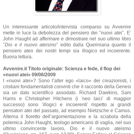
Un interessante articolo/intervista comparso su Avvenire
mette in luce la debolezza del pensiero dei "nuovi atei". E'
John Haught ad affermare e dimostrare nel suo ultimo libro
"
Dio e il nuovo ateismo
" edito dalla Queriniana quanto il
pensiero ateo dei nostri tempi sia illogico ed incoerente.
Buona lettura.
Avvenire.it
Titolo originale:
Scienza e fede, il flop dei
«nuovi atei»
09/06/2009
I «nuovi atei»? Sono l’alter ego «laico» dei creazionisti, i
cristiani fondamentalisti convinti che il racconto della Genesi
sia un dato scientifico assodato. Richard Dawkins, Sam
Harris e Christopher Hitchens (i 'neo laici' di maggior
successo) sono 'illogici e incoerenti' rispetto ai grandi
pensatori atei del passato, ad esempio Nietzsche e Camus.
Alterna il fioretto dell’argomentazione e la sciabola della
polemica John Haught, teologo americano di vaglia, nel suo
ultimo convincente lavoro, Dio e il nuovo ateismo