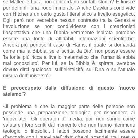
se Matteo e Luca non concordano sui fatti storici? E finisce
per definirli 'una frode immorale'. Anche Dawkins condivide
con Hitchens un certo gusto litteralistico a livello esegetico.
Egli però non vedrebbe nessun contrasto tra la Genesi e
l’evoluzione se non condividesse con i creazionisti
l’aspettativa che una Bibbia veramente ispirata potrebbe
essere una fonte di affidabili informazioni scientifiche.
Ancora più penoso il caso di Harris, il quale si domanda
come mai la Bibbia, se è 'scritta da Dio', non possa essere
'la fonte più ricca a livello matematico che l’umanità abbia
mai conosciuto'. Per lui, se la Bibbia è ispirata, avrebbe
dovuto dirci qualcosa 'sull’elettricità, sul Dna o sull’attuale
misura dell’universo'».
È preoccupato dalla diffusione di questo 'nuovo
ateismo'?
«Il problema è che la maggior parte delle persone non
possiede una preparazione teologica per rispondere ai
'nuovi atei'. Gli operatori di media, poi, non sanno come
valutare i loro scritti dal momento che non hanno riferimenti
teologici o filosofici. I lettori possono facilmente essere
d’accordo con i 'nuovi atei' visto che gli scandali tra i preti o