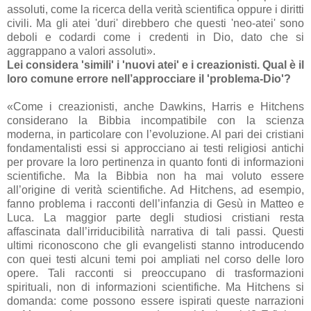
assoluti, come la ricerca della verità scientifica oppure i diritti
civili. Ma gli atei 'duri' direbbero che questi 'neo-atei' sono
deboli e codardi come i credenti in Dio, dato che si
aggrappano a valori assoluti».
Lei considera 'simili' i 'nuovi atei' e i creazionisti. Qual è il
loro comune errore nell’approcciare il 'problema-Dio'?
«Come i creazionisti, anche Dawkins, Harris e Hitchens
considerano la Bibbia incompatibile con la scienza
moderna, in particolare con l’evoluzione. Al pari dei cristiani
fondamentalisti essi si approcciano ai testi religiosi antichi
per provare la loro pertinenza in quanto fonti di informazioni
scientifiche. Ma la Bibbia non ha mai voluto essere
all’origine di verità scientifiche. Ad Hitchens, ad esempio,
fanno problema i racconti dell’infanzia di Gesù in Matteo e
Luca. La maggior parte degli studiosi cristiani resta
affascinata dall’irriducibilità narrativa di tali passi. Questi
ultimi riconoscono che gli evangelisti stanno introducendo
con quei testi alcuni temi poi ampliati nel corso delle loro
opere. Tali racconti si preoccupano di trasformazioni
spirituali, non di informazioni scientifiche. Ma Hitchens si
domanda: come possono essere ispirati queste narrazioni