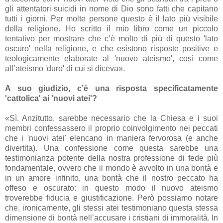
gli attentatori suicidi in nome di Dio sono fatti che capitano
tutti i giorni. Per molte persone questo è il lato più visibile
della religione. Ho scritto il mio libro come un piccolo
tentativo per mostrare che c’è molto di più di questo 'lato
oscuro' nella religione, e che esistono risposte positive e
teologicamente elaborate al 'nuovo ateismo', così come
all’ateismo 'duro' di cui si diceva».
A suo giudizio, c’è una risposta specificatamente
'cattolica' ai 'nuovi atei'?
«Sì. Anzitutto, sarebbe necessario che la Chiesa e i suoi
membri confessassero il proprio coinvolgimento nei peccati
che i 'nuovi atei' elencano in maniera fervorosa (e anche
divertita). Una confessione come questa sarebbe una
testimonianza potente della nostra professione di fede più
fondamentale, ovvero che il mondo è avvolto in una bontà e
in un amore infinito, una bontà che il nostro peccato ha
offeso e oscurato: in questo modo il nuovo ateismo
troverebbe fiducia e giustificazione. Però possiamo notare
che, ironicamente, gli stessi atei testimoniano questa stessa
dimensione di bontà nell’accusare i cristiani di immoralità. In