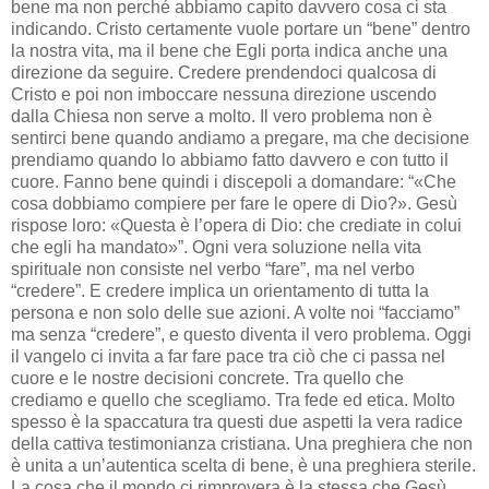
bene ma non perché abbiamo capito davvero cosa ci sta
indicando. Cristo certamente vuole portare un “bene” dentro
la nostra vita, ma il bene che Egli porta indica anche una
direzione da seguire. Credere prendendoci qualcosa di
Cristo e poi non imboccare nessuna direzione uscendo
dalla Chiesa non serve a molto. Il vero problema non è
sentirci bene quando andiamo a pregare, ma che decisione
prendiamo quando lo abbiamo fatto davvero e con tutto il
cuore. Fanno bene quindi i discepoli a domandare: “«Che
cosa dobbiamo compiere per fare le opere di Dio?». Gesù
rispose loro: «Questa è l’opera di Dio: che crediate in colui
che egli ha mandato»”. Ogni vera soluzione nella vita
spirituale non consiste nel verbo “fare”, ma nel verbo
“credere”. E credere implica un orientamento di tutta la
persona e non solo delle sue azioni. A volte noi “facciamo”
ma senza “credere”, e questo diventa il vero problema. Oggi
il vangelo ci invita a far fare pace tra ciò che ci passa nel
cuore e le nostre decisioni concrete. Tra quello che
crediamo e quello che scegliamo. Tra fede ed etica. Molto
spesso è la spaccatura tra questi due aspetti la vera radice
della cattiva testimonianza cristiana. Una preghiera che non
è unita a un’autentica scelta di bene, è una preghiera sterile.
La cosa che il mondo ci rimprovera è la stessa che Gesù