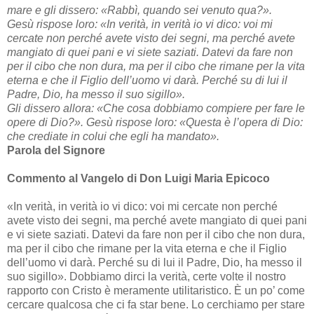
mare e gli dissero: «Rabbì, quando sei venuto qua?».
Gesù rispose loro: «In verità, in verità io vi dico: voi mi
cercate non perché avete visto dei segni, ma perché avete
mangiato di quei pani e vi siete saziati. Datevi da fare non
per il cibo che non dura, ma per il cibo che rimane per la vita
eterna e che il Figlio dell’uomo vi darà. Perché su di lui il
Padre, Dio, ha messo il suo sigillo».
Gli dissero allora: «Che cosa dobbiamo compiere per fare le
opere di Dio?». Gesù rispose loro: «Questa è l’opera di Dio:
che crediate in colui che egli ha mandato».
Parola del Signore
Commento al Vangelo di Don Luigi Maria Epicoco
«In verità, in verità io vi dico: voi mi cercate non perché
avete visto dei segni, ma perché avete mangiato di quei pani
e vi siete saziati. Datevi da fare non per il cibo che non dura,
ma per il cibo che rimane per la vita eterna e che il Figlio
dell’uomo vi darà. Perché su di lui il Padre, Dio, ha messo il
suo sigillo». Dobbiamo dirci la verità, certe volte il nostro
rapporto con Cristo è meramente utilitaristico. È un po’ come
cercare qualcosa che ci fa star bene. Lo cerchiamo per stare