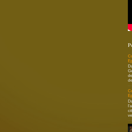
P
Co
Ep
Da
Ge
de
de
Co
Ep
Da
l'
ci
ve