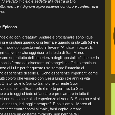
fu elevato in cielo e sedette alla destra di Dio.
utto, mentre il Signore agiva insieme con loro e confermava
no.
a Epicoco
angelo ad ogni creatura”. Andare e proclamare sono i due
si è cristiani quando ci si ferma e quando si sta zitti (che è
 finisce con questo verbo in levare: “Andate in pace”. E
nificative perché oggi ricorre la festa di San Marco
oro soprattutto dell’esperienza degli apostoli più che per la
 non lo ferma dal diventare un’evangelista. Cristo continua
enza di Lui e per far questo usa sempre l’umanità di
no esperienze di serie B. Sono esperienze importanti come
tutti coloro che vissero con Gesù lungo i tre anni di vita
Cristo. Ed è lo Spirito Santo che ci rende Suoi
ivolta a noi. La Sua morte è morte per me. La Sua
e a te oggi chiede di “andare e proclamare in tutto il
i si non sono no e si ad esperienze di serie B. Sono no e si al
lo stesso, ieri, oggi e sempre”. E noi siamo il Marco di
citare: contrapporsi al male, farsi capire, creare
e essere un costante miracolo, non perché fa il