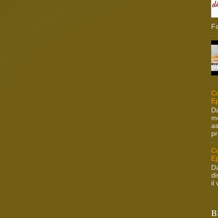
Fa
Co
Ep
Da
me
as
pr
Co
Ep
Da
di
il
B