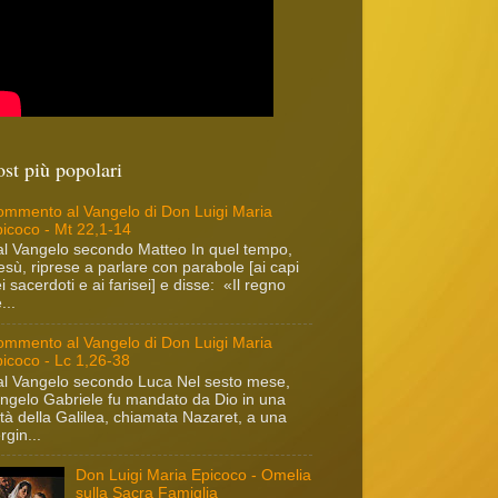
ost più popolari
mmento al Vangelo di Don Luigi Maria
icoco - Mt 22,1-14
l Vangelo secondo Matteo In quel tempo,
sù, riprese a parlare con parabole [ai capi
i sacerdoti e ai farisei] e disse: «Il regno
...
mmento al Vangelo di Don Luigi Maria
icoco - Lc 1,26-38
l Vangelo secondo Luca Nel sesto mese,
angelo Gabriele fu mandato da Dio in una
ttà della Galilea, chiamata Nazaret, a una
rgin...
Don Luigi Maria Epicoco - Omelia
sulla Sacra Famiglia