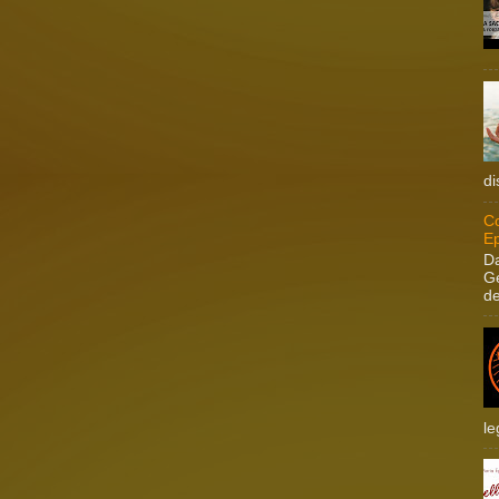
di
Co
Ep
Da
Ge
de
le