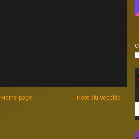
C
Home page
Post più vecchio