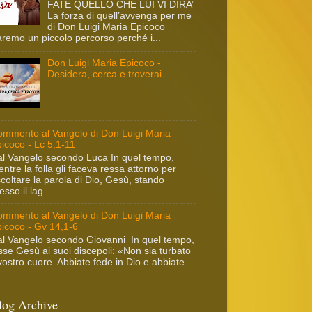
FATE QUELLO CHE LUI VI DIRA’
La forza di quell’avvenga per me
di Don Luigi Maria Epicoco
remo un piccolo percorso perché i...
Don Luigi Maria Epicoco -
Desidera, cerca e troverai
mmento al Vangelo di Don Luigi Maria
icoco - Lc 5,1-11
l Vangelo secondo Luca In quel tempo,
ntre la folla gli faceva ressa attorno per
coltare la parola di Dio, Gesù, stando
esso il lag...
mmento al Vangelo di Don Luigi Maria
icoco - Gv 14,1-6
l Vangelo secondo Giovanni In quel tempo,
sse Gesù ai suoi discepoli: «Non sia turbato
 vostro cuore. Abbiate fede in Dio e abbiate ...
log Archive