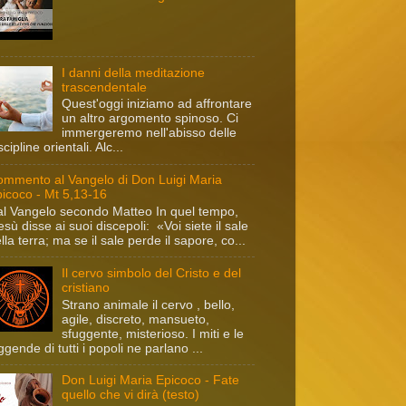
I danni della meditazione
trascendentale
Quest'oggi iniziamo ad affrontare
un altro argomento spinoso. Ci
immergeremo nell'abisso delle
scipline orientali. Alc...
mmento al Vangelo di Don Luigi Maria
icoco - Mt 5,13-16
l Vangelo secondo Matteo In quel tempo,
sù disse ai suoi discepoli: «Voi siete il sale
lla terra; ma se il sale perde il sapore, co...
Il cervo simbolo del Cristo e del
cristiano
Strano animale il cervo , bello,
agile, discreto, mansueto,
sfuggente, misterioso. I miti e le
ggende di tutti i popoli ne parlano ...
Don Luigi Maria Epicoco - Fate
quello che vi dirà (testo)