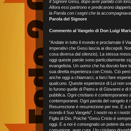
Il Signore Gesù, dopo aver parlato con loro, 
Allora essi partirono e predicarono dappert
la Parola con i segni che la accompagnava
Parola del Signore
Commento al Vangelo di Don Luigi Mari
“Andate in tutto il mondo e proclamate il V
imperativi che Gesù lascia ai discepoli. Non 
cosa diversa dal silenzio). La stessa messa
oggi queste parole sono particolarmente sig
evangelista. Un uomo che ha dovuto fare tes
sua diretta esperienza con Cristo. Ciò però
anche oggi a chiamarci, a farci fare esperi
qualcuno. Queste esperienze di Lui non so
lo furono quelle di Pietro e di Giovanni e di 
pubblica. Ogni cristiano è contemporaneo a 
contemporanei. Ogni parola del vangelo è r
Resurrezione è resurrezione per me. E a me 
mondo il Suo Vangelo”. I nostri no e i nostr
Figlio di Dio. Poiché “Gesù Cristo è sempre 
oggi. E a noi è consegnato un potere da eser
comunione, aver cura. Un cristiano dovrebb