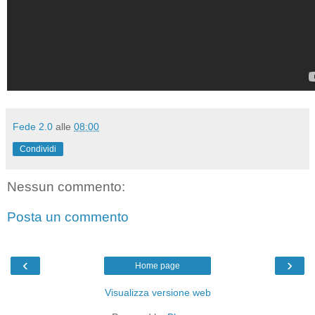
Fede 2.0
alle
08:00
Condividi
Nessun commento:
Posta un commento
‹
›
Home page
Visualizza versione web