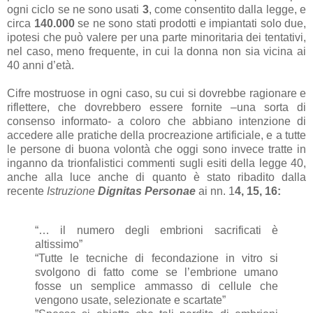
ogni ciclo se ne sono usati
3
, come consentito dalla legge, e
circa
140.000
se ne sono stati prodotti e impiantati solo due,
ipotesi che può valere per una parte minoritaria dei tentativi,
nel caso, meno frequente, in cui la donna non sia vicina ai
40 anni d’età.
Cifre mostruose in ogni caso, su cui si dovrebbe ragionare e
riflettere, che dovrebbero essere fornite –una sorta di
consenso informato- a coloro che abbiano intenzione di
accedere alle pratiche della procreazione artificiale, e a tutte
le persone di buona volontà che oggi sono invece tratte in
inganno da trionfalistici commenti sugli esiti della legge 40,
anche alla luce anche di quanto è stato ribadito dalla
recente
Istruzione
Dignitas Personae
ai nn. 1
4, 15, 16:
“… il numero degli embrioni sacrificati è
altissimo”
“Tutte le tecniche di fecondazione in vitro si
svolgono di fatto come se l’embrione umano
fosse un semplice ammasso di cellule che
vengono usate, selezionate e scartate”