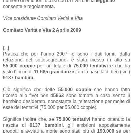
numero di embrioni uccisi con la fivet che la
legge 40
consente e regolamenta.
Vice presidente Comitato Verità e Vita
Comitato Verità e Vita 2 Aprile 2009
[...]
Pratica che per l’anno 2007 -e sono i dati forniti dalla
relazione del sottosegretario- è stata messa in atto su
55.000 coppie
per un totale di
75.000 tentativi
e che ha
visto l’inizio di
11.685
gravidanze
con la nascita di ben (sic!)
9137 bambini
.
Ciò significa che delle
55.000 coppie
che hanno fatto
ricorso alla fivet ben
45863
sono tornate a casa senza il
bambino desiderato, nonostante la reiterazione per molte di
esse dei tentativi (75.000 per 55.000 coppie).
Significa inoltre che, se
75.000 tentativi
hanno ottenuto la
nascita di
9137 bambini
, gli embrioni appositamente
prodotti e avviati a morte sono stati più di
190.000
se per