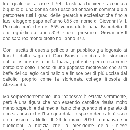
tra i quali Boccaccio e il Belli, la storia che viene raccontata
è quella di una donna che riesce ad entrare in seminario e a
percorrere tutti i gradi delle gerarchie ecclesiastiche fino a
farsi eleggere papa nel’anno 855 col nome di Giovanni VIII.
Peccato però che nell’855 venne eletto papa Benedetto III
che regnò fino all’anno 858, e non il presunto ...Giovanni VIII
che sarà realmente eletto nell’anno 872.
Con l’uscita di questa pellicola un pubblico già logorato ai
fianchi dalla saga di Dan Brown, colpito allo stomaco
dall’uccisione della bella Ipazia, potrebbe pericolosamente
barcollare sotto il peso di una papessa medievale che si fa
beffe del collegio cardinalizio e finisce per di più uccisa dai
cattolici proprio come la sfortunata collega filosofa di
Alessandria.
Ma sorprendentemente una “papessa” è esistita veramente,
però è una figura che non essendo cattolica risulta molto
meno appetibile dai media, tanto che quando si è parlato di
uno scandalo che l’ha riguardata lo spazio dedicato è stato
un classico trafiletto. Il 24 febbraio 2010 compariva sui
quotidiani la notizia che la presidente della Chiese