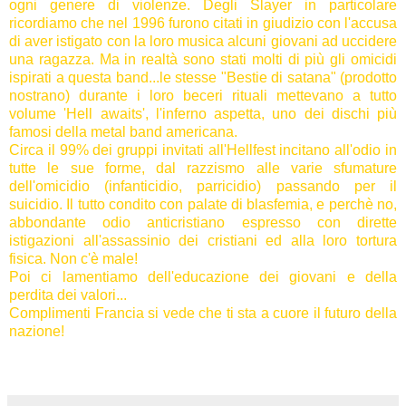
ogni genere di violenze. Degli Slayer in particolare
ricordiamo che nel 1996 furono citati in giudizio con l'accusa
di aver istigato con la loro musica alcuni giovani ad uccidere
una ragazza. Ma in realtà sono stati molti di più gli omicidi
ispirati a questa band...le stesse "Bestie di satana" (prodotto
nostrano) durante i loro beceri rituali mettevano a tutto
volume 'Hell awaits', l'inferno aspetta, uno dei dischi più
famosi della metal band americana.
Circa il 99% dei gruppi invitati all'Hellfest incitano all'odio in
tutte le sue forme, dal razzismo alle varie sfumature
dell'omicidio (infanticidio, parricidio) passando per il
suicidio. Il tutto condito con palate di blasfemia, e perchè no,
abbondante odio anticristiano espresso con dirette
istigazioni all'assassinio dei cristiani ed alla loro tortura
fisica. Non c'è male!
Poi ci lamentiamo dell'educazione dei giovani e della
perdita dei valori...
Complimenti Francia si vede che ti sta a cuore il futuro della
nazione!