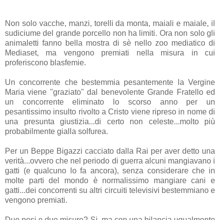
Non solo vacche, manzi, torelli da monta, maiali e maiale, il
sudiciume del grande porcello non ha limiti. Ora non solo gli
animaletti fanno bella mostra di sè nello zoo mediatico di
Mediaset, ma vengono premiati nella misura in cui
proferiscono blasfemie.
Un concorrente che bestemmia pesantemente la Vergine
Maria viene "graziato" dal benevolente Grande Fratello ed
un concorrente eliminato lo scorso anno per un
pesantissimo insulto rivolto a Cristo viene ripreso in nome di
una presunta giustizia...di certo non celeste...molto più
probabilmente gialla solfurea.
Per un Beppe Bigazzi cacciato dalla Rai per aver detto una
verità...ovvero che nel periodo di guerra alcuni mangiavano i
gatti (e qualcuno lo fa ancora), senza considerare che in
molte parti del mondo è normalissimo mangiare cani e
gatti...dei concorrenti su altri circuiti televisivi bestemmiano e
vengono premiati.
Due pesi e due misure? Si, ma con una bilancia ugualmente