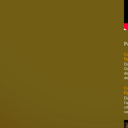
P
Co
Ep
Da
Ge
de
de
Co
Ep
Da
l'
ci
ve