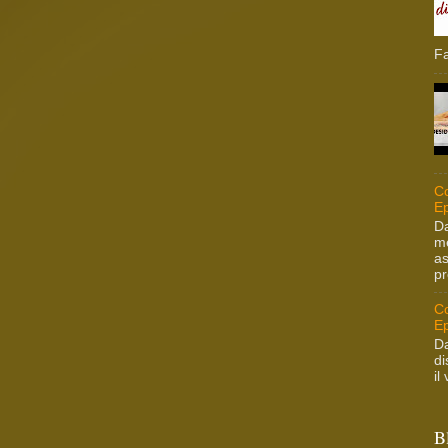
Fa
Co
Ep
Da
me
as
pr
Co
Ep
Da
di
il
B