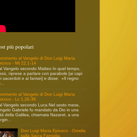
ost più popolari
mmento al Vangelo di Don Luigi Maria
icoco - Mt 22,1-14
l Vangelo secondo Matteo In quel tempo,
sù, riprese a parlare con parabole [ai capi
i sacerdoti e ai farisei] e disse: «Il regno
...
mmento al Vangelo di Don Luigi Maria
icoco - Lc 1,26-38
l Vangelo secondo Luca Nel sesto mese,
angelo Gabriele fu mandato da Dio in una
ttà della Galilea, chiamata Nazaret, a una
rgin...
Don Luigi Maria Epicoco - Omelia
sulla Sacra Famiglia