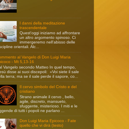
I danni della meditazione
trascendentale
Quest'oggi iniziamo ad affrontare
un altro argomento spinoso. Ci
immergeremo nell'abisso delle
scipline orientali. Alc...
mmento al Vangelo di Don Luigi Maria
icoco - Mt 5,13-16
l Vangelo secondo Matteo In quel tempo,
sù disse ai suoi discepoli: «Voi siete il sale
lla terra; ma se il sale perde il sapore, co...
Il cervo simbolo del Cristo e del
cristiano
Strano animale il cervo , bello,
agile, discreto, mansueto,
sfuggente, misterioso. I miti e le
ggende di tutti i popoli ne parlano ...
Don Luigi Maria Epicoco - Fate
quello che vi dirà (testo)