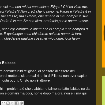
 voi e tu non mi hai conosciuto, Filippo? Chi ha visto me,
aci il Padre”? Non credi che io sono nel Padre e il Padre è in
da me stesso; ma il Padre, che rimane in me, compie le sue
 Padre è in me. Se non altro, credetelo per le opere stesse.
 me, anch’egli compirà le opere che io compio e ne compirà di
re. E qualunque cosa chiederete nel mio nome, la farò,
Se mi chiederete qualche cosa nel mio nome, io la farò».
ia Epicoco
ere consuetudini religiose, di pensare di essere dei
on ci mette al sicuro dal rischio di Filippo: non aver capito
ostri occhi. Cristo non è altrove.
hi. Il problema è che c’abbiamo talmente fatto l’abitudine da
non è domani ma oggi, non è dopo ma ora, non è lì ma qui.