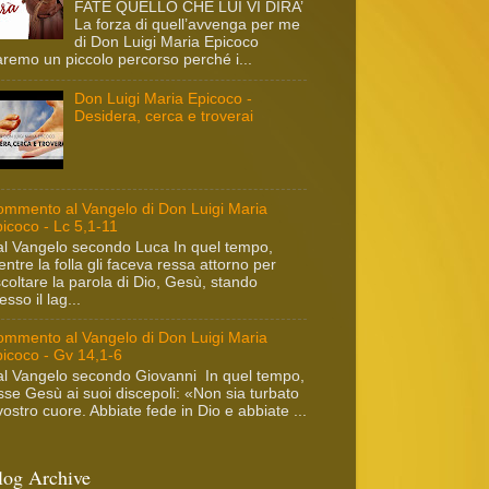
FATE QUELLO CHE LUI VI DIRA’
La forza di quell’avvenga per me
di Don Luigi Maria Epicoco
remo un piccolo percorso perché i...
Don Luigi Maria Epicoco -
Desidera, cerca e troverai
mmento al Vangelo di Don Luigi Maria
icoco - Lc 5,1-11
l Vangelo secondo Luca In quel tempo,
ntre la folla gli faceva ressa attorno per
coltare la parola di Dio, Gesù, stando
esso il lag...
mmento al Vangelo di Don Luigi Maria
icoco - Gv 14,1-6
l Vangelo secondo Giovanni In quel tempo,
sse Gesù ai suoi discepoli: «Non sia turbato
 vostro cuore. Abbiate fede in Dio e abbiate ...
log Archive