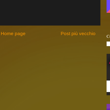
Home page
Post più vecchio
C