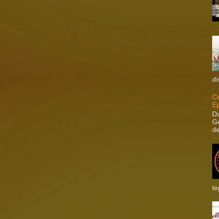
di
Co
Ep
Da
Ge
de
le