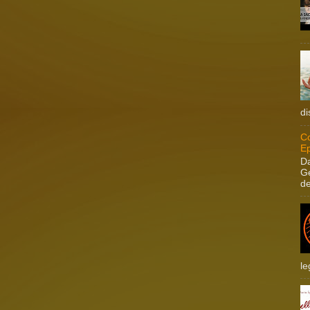
di
Co
Ep
Da
Ge
de
le