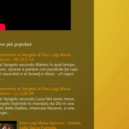
ost più popolari
mmento al Vangelo di Don Luigi Maria
icoco - Mt 22,1-14
l Vangelo secondo Matteo In quel tempo,
sù, riprese a parlare con parabole [ai capi
i sacerdoti e ai farisei] e disse: «Il regno
...
mmento al Vangelo di Don Luigi Maria
icoco - Lc 1,26-38
l Vangelo secondo Luca Nel sesto mese,
angelo Gabriele fu mandato da Dio in una
ttà della Galilea, chiamata Nazaret, a una
rgin...
Don Luigi Maria Epicoco - Omelia
sulla Sacra Famiglia