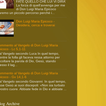
FATE QUELLO CHE LUI VI DIRA’
La forza di quell’avvenga per me
di Don Luigi Maria Epicoco
remo un piccolo percorso perché i...
Don Luigi Maria Epicoco -
Desidera, cerca e troverai
mmento al Vangelo di Don Luigi Maria
icoco - Lc 5,1-11
l Vangelo secondo Luca In quel tempo,
ntre la folla gli faceva ressa attorno per
coltare la parola di Dio, Gesù, stando
esso il lag...
mmento al Vangelo di Don Luigi Maria
icoco - Gv 14,1-6
l Vangelo secondo Giovanni In quel tempo,
sse Gesù ai suoi discepoli: «Non sia turbato
 vostro cuore. Abbiate fede in Dio e abbiate ...
log Archive