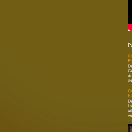
P
Co
Ep
Da
Ge
de
de
Co
Ep
Da
l'
ci
ve