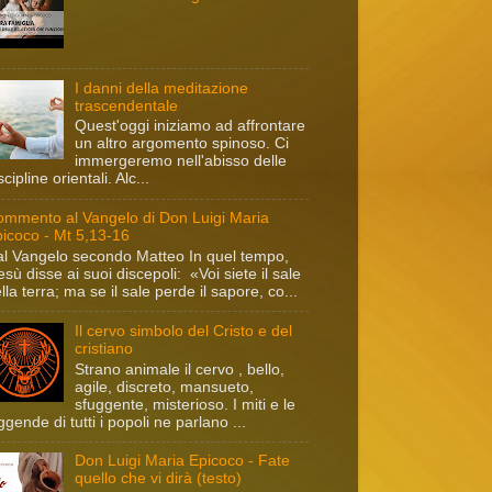
I danni della meditazione
trascendentale
Quest'oggi iniziamo ad affrontare
un altro argomento spinoso. Ci
immergeremo nell'abisso delle
scipline orientali. Alc...
mmento al Vangelo di Don Luigi Maria
icoco - Mt 5,13-16
l Vangelo secondo Matteo In quel tempo,
sù disse ai suoi discepoli: «Voi siete il sale
lla terra; ma se il sale perde il sapore, co...
Il cervo simbolo del Cristo e del
cristiano
Strano animale il cervo , bello,
agile, discreto, mansueto,
sfuggente, misterioso. I miti e le
ggende di tutti i popoli ne parlano ...
Don Luigi Maria Epicoco - Fate
quello che vi dirà (testo)