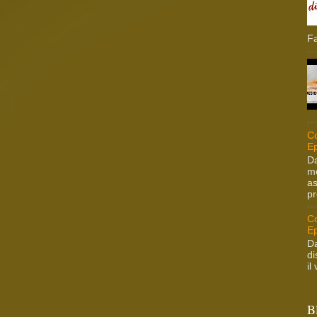
Fa
Co
Ep
Da
me
as
pr
Co
Ep
Da
di
il
B