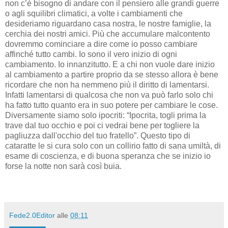
non c’è bisogno di andare con il pensiero alle grandi guerre
o agli squilibri climatici, a volte i cambiamenti che
desideriamo riguardano casa nostra, le nostre famiglie, la
cerchia dei nostri amici. Più che accumulare malcontento
dovremmo cominciare a dire come io posso cambiare
affinché tutto cambi. Io sono il vero inizio di ogni
cambiamento. Io innanzitutto. E a chi non vuole dare inizio
al cambiamento a partire proprio da se stesso allora è bene
ricordare che non ha nemmeno più il diritto di lamentarsi.
Infatti lamentarsi di qualcosa che non va può farlo solo chi
ha fatto tutto quanto era in suo potere per cambiare le cose.
Diversamente siamo solo ipocriti: “Ipocrita, togli prima la
trave dal tuo occhio e poi ci vedrai bene per togliere la
pagliuzza dall'occhio del tuo fratello”. Questo tipo di
cataratte le si cura solo con un collirio fatto di sana umiltà, di
esame di coscienza, e di buona speranza che se inizio io
forse la notte non sarà così buia.
Fede2.0Editor
alle
08:11