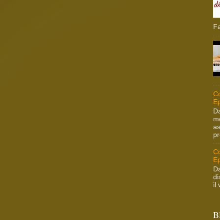
Fa
Co
Ep
Da
me
as
pr
Co
Ep
Da
di
il
B