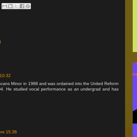
3
 10:32
is­cans Minor in 1988 and was ordained into the United Reform
004. He stud­ied vocal per­for­mance as an under­grad and has
ore 15:38