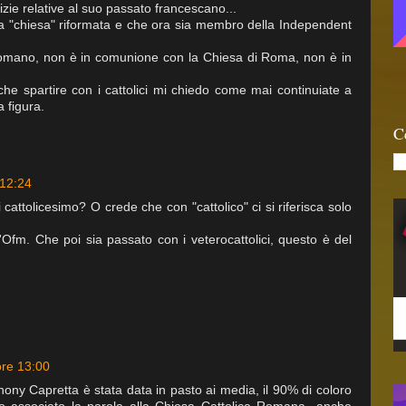
tizie relative al suo passato francescano...
 una "chiesa" riformata e che ora sia membro della Independent
omano, non è in comunione con la Chiesa di Roma, non è in
e spartire con i cattolici mi chiedo come mai continuiate a
a figura.
C
 12:24
cattolicesimo? O crede che con "cattolico" ci si riferisca solo
'Ofm. Che poi sia passato con i veterocattolici, questo è del
ore 13:00
ony Capretta è stata data in pasto ai media, il 90% di coloro