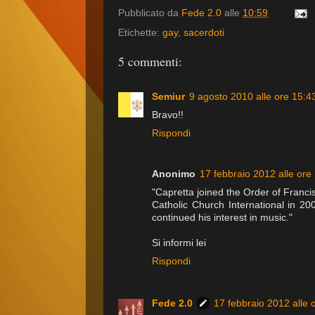
Pubblicato da
Fede 2.0
alle
10:59
Etichette:
gay
,
sacerdoti
5 commenti:
Semiur
9 agosto 2010 alle ore 15:4
Bravo!!
Rispondi
Anonimo
17 febbraio 2012 alle ore
"Capretta joined the Order of Fran­c
Catholic Church Inter­na­tional in 2
con­tin­ued his inter­est in music."
Si informi lei
Rispondi
Fede 2.0
17 febbraio 2012 alle 