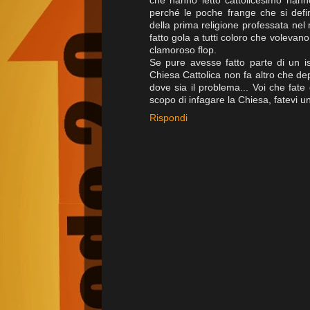
che hanno letto cattolicesimo hann
perché le poche frange che si defin
della prima religione professata ne
fatto gola a tutti coloro che volevan
clamoroso flop.
Se pure avesse fatto parte di un is
Chiesa Cattolica non fa altro che de
dove sia il problema... Voi che fate
scopo di infagare la Chiesa, fatevi u
Rispondi