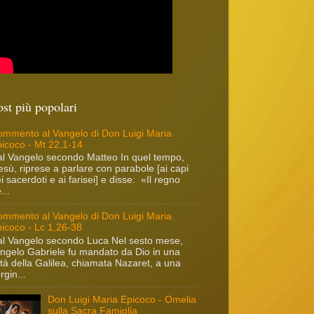
ost più popolari
mmento al Vangelo di Don Luigi Maria
icoco - Mt 22,1-14
l Vangelo secondo Matteo In quel tempo,
sù, riprese a parlare con parabole [ai capi
i sacerdoti e ai farisei] e disse: «Il regno
...
mmento al Vangelo di Don Luigi Maria
icoco - Lc 1,26-38
l Vangelo secondo Luca Nel sesto mese,
angelo Gabriele fu mandato da Dio in una
ttà della Galilea, chiamata Nazaret, a una
rgin...
Don Luigi Maria Epicoco - Omelia
sulla Sacra Famiglia