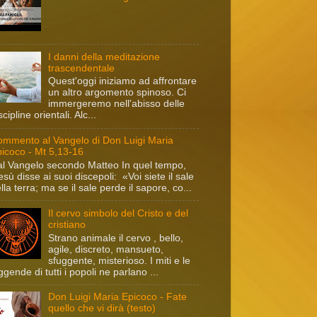
I danni della meditazione
trascendentale
Quest'oggi iniziamo ad affrontare
un altro argomento spinoso. Ci
immergeremo nell'abisso delle
scipline orientali. Alc...
mmento al Vangelo di Don Luigi Maria
icoco - Mt 5,13-16
l Vangelo secondo Matteo In quel tempo,
sù disse ai suoi discepoli: «Voi siete il sale
lla terra; ma se il sale perde il sapore, co...
Il cervo simbolo del Cristo e del
cristiano
Strano animale il cervo , bello,
agile, discreto, mansueto,
sfuggente, misterioso. I miti e le
ggende di tutti i popoli ne parlano ...
Don Luigi Maria Epicoco - Fate
quello che vi dirà (testo)