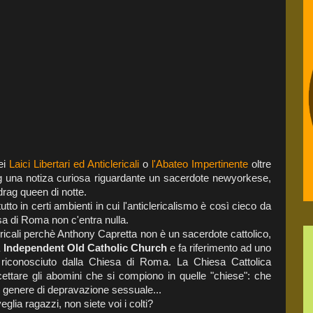
dei
Laici Libertari ed Anticlericali
o
l'Abateo Impertinente
oltre
ing una notiza curiosa riguardante un sacerdote newyorkese,
drag queen di notte.
tto in certi ambienti in cui l'anticlericalismo è così cieco da
sa di Roma non c'entra nulla.
clericali perchè Anthony Capretta non è un sacerdote cattolico,
a
Independent Old Catholic Church
e fa riferimento ad uno
 riconosciuto dalla Chiesa di Roma. La Chiesa Cattolica
tare gli abomini che si compiono in quelle "chiese": che
i genere di depravazione sessuale...
glia ragazzi, non siete voi i colti?