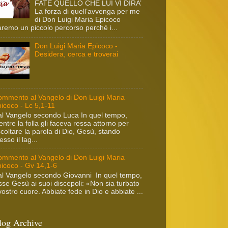
FATE QUELLO CHE LUI VI DIRA’
La forza di quell’avvenga per me
di Don Luigi Maria Epicoco
remo un piccolo percorso perché i...
Don Luigi Maria Epicoco -
Desidera, cerca e troverai
mmento al Vangelo di Don Luigi Maria
icoco - Lc 5,1-11
l Vangelo secondo Luca In quel tempo,
ntre la folla gli faceva ressa attorno per
coltare la parola di Dio, Gesù, stando
esso il lag...
mmento al Vangelo di Don Luigi Maria
icoco - Gv 14,1-6
l Vangelo secondo Giovanni In quel tempo,
sse Gesù ai suoi discepoli: «Non sia turbato
 vostro cuore. Abbiate fede in Dio e abbiate ...
log Archive