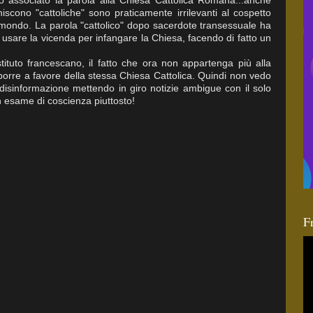
o associato la parola alla Chiesa Cattolica Romana...anche
iscono "cattoliche" sono praticamente irrilevanti al cospetto
l mondo. La parola "cattolico" dopo sacerdote transessuale ha
o usare la vicenda per infangare la Chiesa, facendo di fatto un
tituto francescano, il fatto che ora non appartenga più alla
porre a favore della stessa Chiesa Cattolica. Quindi non vedo
 disinformazione mettendo in giro notizie ambigue con il solo
n esame di coscienza piuttosto!
F