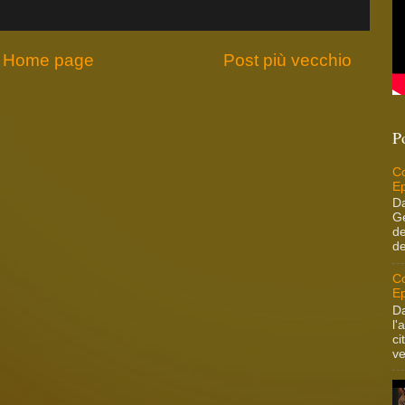
Home page
Post più vecchio
P
Co
Ep
Da
Ge
de
de
Co
Ep
Da
l'
ci
ve