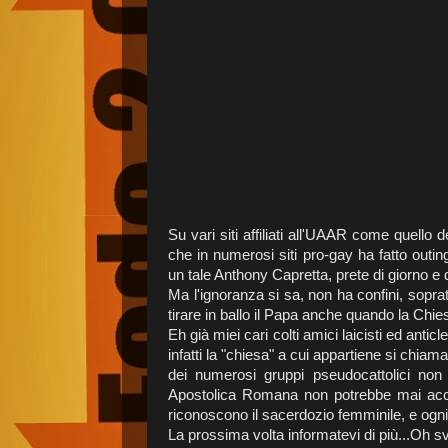
Su vari siti affiliati all'UAAR come quello 
che in numerosi siti pro-gay ha fatto out
un tale Anthony Capretta, prete di giorno e 
Ma l'ignoranza si sa, non ha confini, sopratu
tirare in ballo il Papa anche quando la Chie
Eh già miei cari colti amici laicisti ed anti
infatti la "chiesa" a cui appartiene si chiam
dei numerosi gruppi pseudocattolici non
Apostolica Romana non potrebbe mai accet
riconoscono il sacerdozio femminile, e ogn
La prossima volta informatevi di più...Oh sve