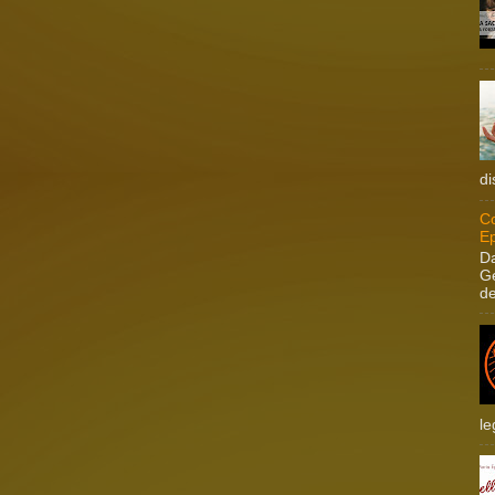
di
Co
Ep
Da
Ge
de
le