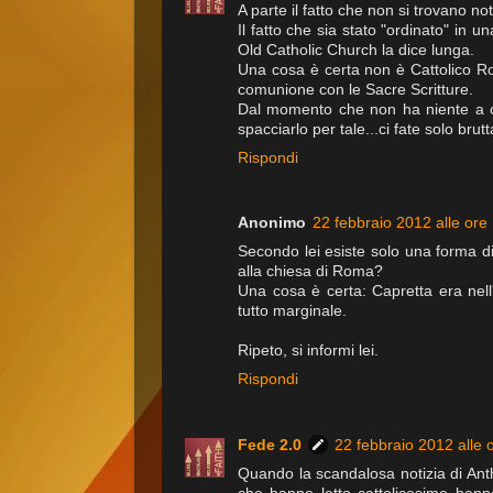
A parte il fatto che non si trovano no
Il fatto che sia stato "ordinato" in
Old Catholic Church la dice lunga.
Una cosa è certa non è Cattolico R
comunione con le Sacre Scritture.
Dal momento che non ha niente a ch
spacciarlo per tale...ci fate solo brutt
Rispondi
Anonimo
22 febbraio 2012 alle ore
Secondo lei esiste solo una forma di 
alla chiesa di Roma?
Una cosa è certa: Capretta era nell
tutto marginale.
Ripeto, si informi lei.
Rispondi
Fede 2.0
22 febbraio 2012 alle 
Quando la scandalosa notizia di Anth