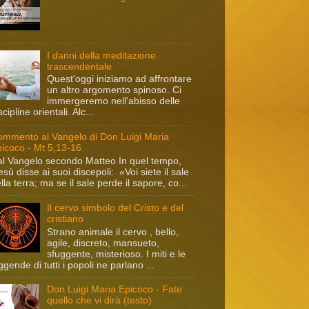
I danni della meditazione
trascendentale
Quest'oggi iniziamo ad affrontare
un altro argomento spinoso. Ci
immergeremo nell'abisso delle
scipline orientali. Alc...
mmento al Vangelo di Don Luigi Maria
icoco - Mt 5,13-16
l Vangelo secondo Matteo In quel tempo,
sù disse ai suoi discepoli: «Voi siete il sale
lla terra; ma se il sale perde il sapore, co...
Il cervo simbolo del Cristo e del
cristiano
Strano animale il cervo , bello,
agile, discreto, mansueto,
sfuggente, misterioso. I miti e le
ggende di tutti i popoli ne parlano ...
Don Luigi Maria Epicoco - Fate
quello che vi dirà (testo)