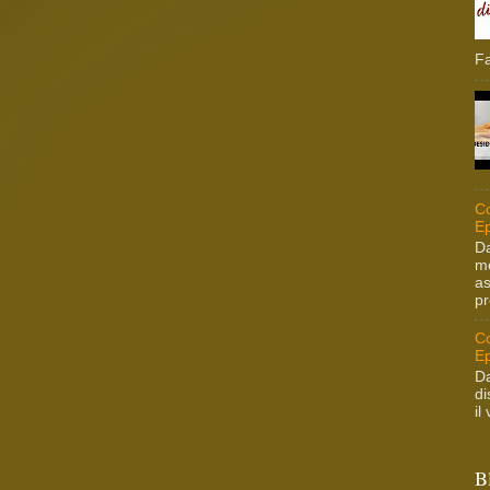
Fa
Co
Ep
Da
me
as
pr
Co
Ep
Da
di
il
B