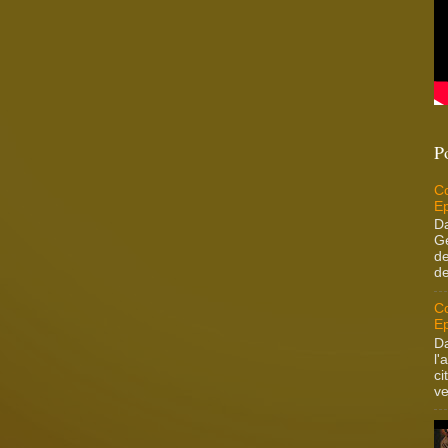
P
Co
Ep
Da
Ge
de
de
Co
Ep
Da
l'
ci
ve