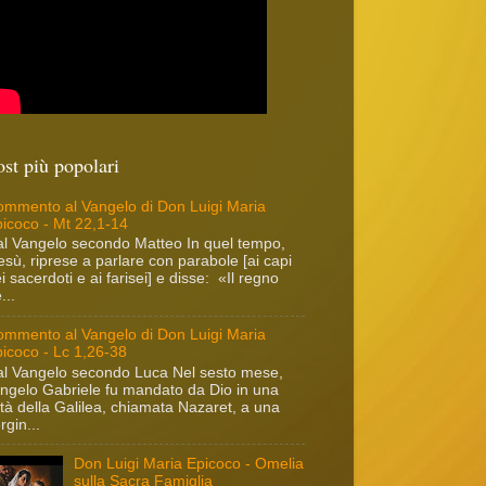
ost più popolari
mmento al Vangelo di Don Luigi Maria
icoco - Mt 22,1-14
l Vangelo secondo Matteo In quel tempo,
sù, riprese a parlare con parabole [ai capi
i sacerdoti e ai farisei] e disse: «Il regno
...
mmento al Vangelo di Don Luigi Maria
icoco - Lc 1,26-38
l Vangelo secondo Luca Nel sesto mese,
angelo Gabriele fu mandato da Dio in una
ttà della Galilea, chiamata Nazaret, a una
rgin...
Don Luigi Maria Epicoco - Omelia
sulla Sacra Famiglia