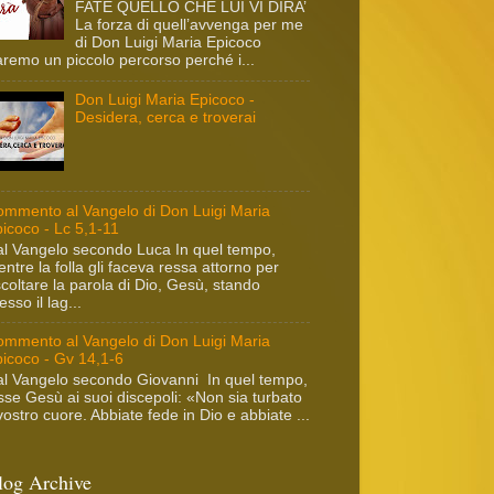
FATE QUELLO CHE LUI VI DIRA’
La forza di quell’avvenga per me
di Don Luigi Maria Epicoco
remo un piccolo percorso perché i...
Don Luigi Maria Epicoco -
Desidera, cerca e troverai
mmento al Vangelo di Don Luigi Maria
icoco - Lc 5,1-11
l Vangelo secondo Luca In quel tempo,
ntre la folla gli faceva ressa attorno per
coltare la parola di Dio, Gesù, stando
esso il lag...
mmento al Vangelo di Don Luigi Maria
icoco - Gv 14,1-6
l Vangelo secondo Giovanni In quel tempo,
sse Gesù ai suoi discepoli: «Non sia turbato
 vostro cuore. Abbiate fede in Dio e abbiate ...
log Archive