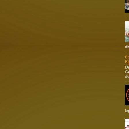
di
Co
Ep
Da
Ge
de
le