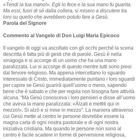
«Tendi la tua mano!». Egli lo fece e la sua mano fu guarita.
Ma essi, fuori di sé dalla collera, si misero a discutere tra
loro su quello che avrebbero potuto fare a Gesù.
Parola del Signore
Commento al Vangelo di Don Luigi Maria Epicoco
Il vangelo di oggi va ascoltato con gli occhi perché la scena
descritta è fatta più di gesti che di parole. Gesù è nella
sinagoga e si accorge di un uomo che ha una mano
paralizzata. Lui si accorge di questo mentre tutti sono presi
dal fervore religioso. Ma appena intercettano lo sguardo
interessato di Cristo, immediatamente puntano i loro sguardi
per capire se Gesù guarirà quell’uomo o meno, sapendo
bene che è sabato e che per regola non bisogna fare attività
alcuna. “Ma Gesù conosceva i loro pensieri e disse all’uomo
che aveva la mano paralizzata: «Àlzati e mettiti qui in
mezzo!». Si alzò e si mise in mezzo”. La maniera attraverso
cui Gesù mette al centro le persone dovrebbe essere la
magna carta di ogni nostra pastorale e di ogni nostra
iniziativa cristiana. Ma quando le persone non sono al
centro è facile scadere in forme di perversione religiosa,