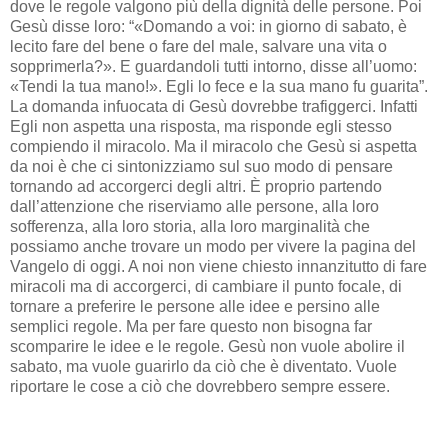
dove le regole valgono più della dignità delle persone. Poi
Gesù disse loro: “«Domando a voi: in giorno di sabato, è
lecito fare del bene o fare del male, salvare una vita o
sopprimerla?». E guardandoli tutti intorno, disse all’uomo:
«Tendi la tua mano!». Egli lo fece e la sua mano fu guarita”.
La domanda infuocata di Gesù dovrebbe trafiggerci. Infatti
Egli non aspetta una risposta, ma risponde egli stesso
compiendo il miracolo. Ma il miracolo che Gesù si aspetta
da noi è che ci sintonizziamo sul suo modo di pensare
tornando ad accorgerci degli altri. È proprio partendo
dall’attenzione che riserviamo alle persone, alla loro
sofferenza, alla loro storia, alla loro marginalità che
possiamo anche trovare un modo per vivere la pagina del
Vangelo di oggi. A noi non viene chiesto innanzitutto di fare
miracoli ma di accorgerci, di cambiare il punto focale, di
tornare a preferire le persone alle idee e persino alle
semplici regole. Ma per fare questo non bisogna far
scomparire le idee e le regole. Gesù non vuole abolire il
sabato, ma vuole guarirlo da ciò che è diventato. Vuole
riportare le cose a ciò che dovrebbero sempre essere.