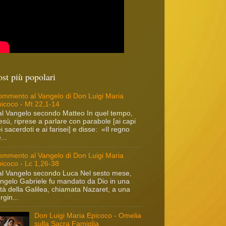
ost più popolari
mmento al Vangelo di Don Luigi Maria
icoco - Mt 22,1-14
l Vangelo secondo Matteo In quel tempo,
sù, riprese a parlare con parabole [ai capi
i sacerdoti e ai farisei] e disse: «Il regno
...
mmento al Vangelo di Don Luigi Maria
icoco - Lc 1,26-38
l Vangelo secondo Luca Nel sesto mese,
angelo Gabriele fu mandato da Dio in una
ttà della Galilea, chiamata Nazaret, a una
rgin...
Don Luigi Maria Epicoco - Omelia
sulla Sacra Famiglia