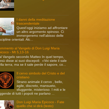
I danni della meditazione
trascendentale
Quest'oggi iniziamo ad affrontare
un altro argomento spinoso. Ci
immergeremo nell'abisso delle
scipline orientali. Alc...
mmento al Vangelo di Don Luigi Maria
icoco - Mt 5,13-16
l Vangelo secondo Matteo In quel tempo,
sù disse ai suoi discepoli: «Voi siete il sale
lla terra; ma se il sale perde il sapore, co...
Il cervo simbolo del Cristo e del
cristiano
Strano animale il cervo , bello,
agile, discreto, mansueto,
sfuggente, misterioso. I miti e le
ggende di tutti i popoli ne parlano ...
Don Luigi Maria Epicoco - Fate
quello che vi dirà (testo)