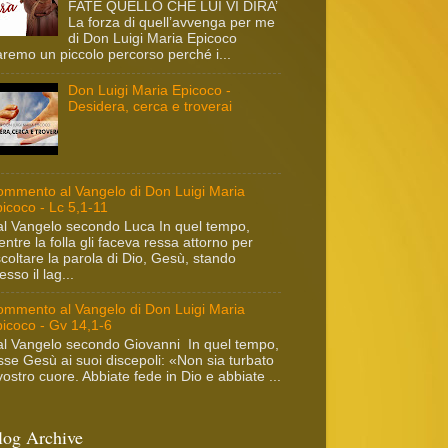
FATE QUELLO CHE LUI VI DIRA’
La forza di quell’avvenga per me
di Don Luigi Maria Epicoco
remo un piccolo percorso perché i...
Don Luigi Maria Epicoco -
Desidera, cerca e troverai
mmento al Vangelo di Don Luigi Maria
icoco - Lc 5,1-11
l Vangelo secondo Luca In quel tempo,
ntre la folla gli faceva ressa attorno per
coltare la parola di Dio, Gesù, stando
esso il lag...
mmento al Vangelo di Don Luigi Maria
icoco - Gv 14,1-6
l Vangelo secondo Giovanni In quel tempo,
sse Gesù ai suoi discepoli: «Non sia turbato
 vostro cuore. Abbiate fede in Dio e abbiate ...
log Archive