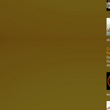
di
Co
Ep
Da
Ge
de
le