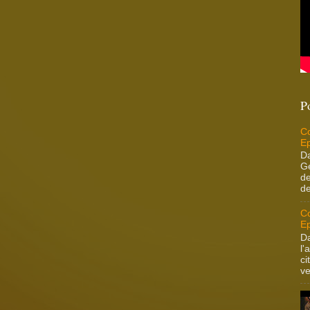
P
Co
Ep
Da
Ge
de
de
Co
Ep
Da
l'
ci
ve