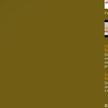
Fa
Co
Ep
Da
me
as
pr
Co
Ep
Da
di
il
B