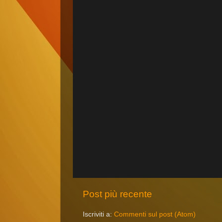
Post più recente
Iscriviti a:
Commenti sul post (Atom)