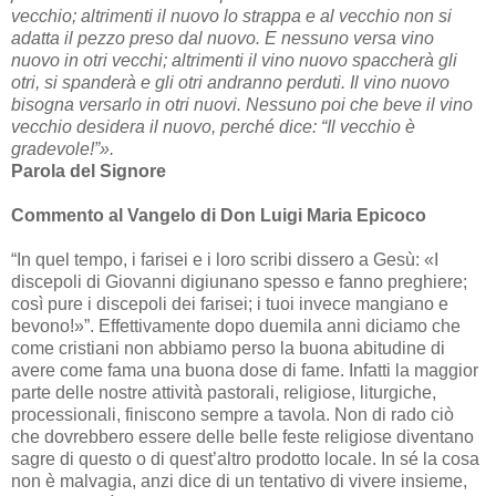
vecchio; altrimenti il nuovo lo strappa e al vecchio non si
adatta il pezzo preso dal nuovo. E nessuno versa vino
nuovo in otri vecchi; altrimenti il vino nuovo spaccherà gli
otri, si spanderà e gli otri andranno perduti. Il vino nuovo
bisogna versarlo in otri nuovi. Nessuno poi che beve il vino
vecchio desidera il nuovo, perché dice: “Il vecchio è
gradevole!”».
Parola del Signore
Commento al Vangelo di Don Luigi Maria Epicoco
“In quel tempo, i farisei e i loro scribi dissero a Gesù: «I
discepoli di Giovanni digiunano spesso e fanno preghiere;
così pure i discepoli dei farisei; i tuoi invece mangiano e
bevono!»”. Effettivamente dopo duemila anni diciamo che
come cristiani non abbiamo perso la buona abitudine di
avere come fama una buona dose di fame. Infatti la maggior
parte delle nostre attività pastorali, religiose, liturgiche,
processionali, finiscono sempre a tavola. Non di rado ciò
che dovrebbero essere delle belle feste religiose diventano
sagre di questo o di quest’altro prodotto locale. In sé la cosa
non è malvagia, anzi dice di un tentativo di vivere insieme,