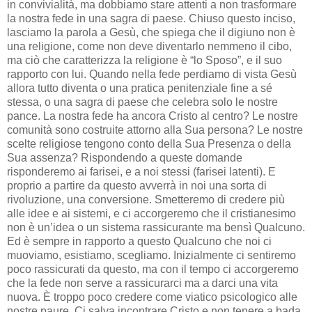
in convivialità, ma dobbiamo stare attenti a non trasformare
la nostra fede in una sagra di paese. Chiuso questo inciso,
lasciamo la parola a Gesù, che spiega che il digiuno non è
una religione, come non deve diventarlo nemmeno il cibo,
ma ciò che caratterizza la religione è “lo Sposo”, e il suo
rapporto con lui. Quando nella fede perdiamo di vista Gesù
allora tutto diventa o una pratica penitenziale fine a sé
stessa, o una sagra di paese che celebra solo le nostre
pance. La nostra fede ha ancora Cristo al centro? Le nostre
comunità sono costruite attorno alla Sua persona? Le nostre
scelte religiose tengono conto della Sua Presenza o della
Sua assenza? Rispondendo a queste domande
risponderemo ai farisei, e a noi stessi (farisei latenti). E
proprio a partire da questo avverrà in noi una sorta di
rivoluzione, una conversione. Smetteremo di credere più
alle idee e ai sistemi, e ci accorgeremo che il cristianesimo
non è un’idea o un sistema rassicurante ma bensì Qualcuno.
Ed è sempre in rapporto a questo Qualcuno che noi ci
muoviamo, esistiamo, scegliamo. Inizialmente ci sentiremo
poco rassicurati da questo, ma con il tempo ci accorgeremo
che la fede non serve a rassicurarci ma a darci una vita
nuova. È troppo poco credere come viatico psicologico alle
nostre paure. Ci salva incontrare Cristo e non tenere a bada