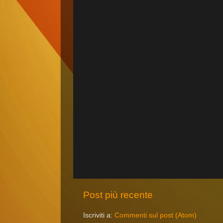
Post più recente
Iscriviti a:
Commenti sul post (Atom)