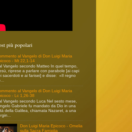
ost più popolari
mmento al Vangelo di Don Luigi Maria
icoco - Mt 22,1-14
l Vangelo secondo Matteo In quel tempo,
sù, riprese a parlare con parabole [ai capi
i sacerdoti e ai farisei] e disse: «Il regno
...
mmento al Vangelo di Don Luigi Maria
icoco - Lc 1,26-38
l Vangelo secondo Luca Nel sesto mese,
angelo Gabriele fu mandato da Dio in una
ttà della Galilea, chiamata Nazaret, a una
rgin...
Don Luigi Maria Epicoco - Omelia
sulla Sacra Famiglia