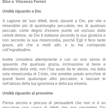
Dice s. Vincenzo Ferreri
Umiltà riguardo a Dio.
A cagione de' tuoi difetti, tienti, davanti a Dio, per vile e
miserabile più di qualsivoglia peccatore, reo di qualsiasi
peccato; come degno d'essere punito ed escluso dalle
celesti delizie, se Dio ti trattasse secondo la sua giustizia e
non secondo la sua misericordia, poiché Egli ti fece tante
grazie, più che a molti altri, e tu hai corrisposto
coll'ingratitudine.
Inoltre considera attentamente e con un vivo senso di
spavento che qualsiasi grazia, inclinazione al bene e
desiderio della virtù, non l'hai avuto da te stesso, ma dalla
sola misericordia di Cristo, che avrebbe potuto arricchire di
questi favori qualunque altro peccatore, e lasciare te
nell'abisso della tua ignominia e della tua miseria.
Umiltà riguardo al prossimo
Pensa ancora e procura di persuaderti che non vi è un
peccatore così carico di difetti che non servirebbe Dio