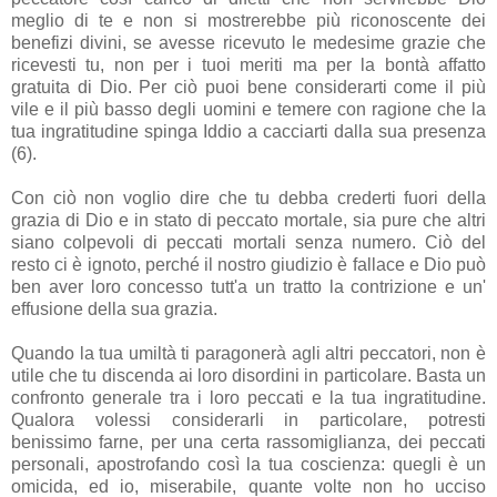
meglio di te e non si mostrerebbe più riconoscente dei
benefizi divini, se avesse ricevuto le medesime grazie che
ricevesti tu, non per i tuoi meriti ma per la bontà affatto
gratuita di Dio. Per ciò puoi bene considerarti come il più
vile e il più basso degli uomini e temere con ragione che la
tua ingratitudine spinga Iddio a cacciarti dalla sua presenza
(6).
Con ciò non voglio dire che tu debba crederti fuori della
grazia di Dio e in stato di peccato mortale, sia pure che altri
siano colpevoli di peccati mortali senza numero. Ciò del
resto ci è ignoto, perché il nostro giudizio è fallace e Dio può
ben aver loro concesso tutt'a un tratto la contrizione e un'
effusione della sua grazia.
Quando la tua umiltà ti paragonerà agli altri peccatori, non è
utile che tu discenda ai loro disordini in particolare. Basta un
confronto generale tra i loro peccati e la tua ingratitudine.
Qualora volessi considerarli in particolare, potresti
benissimo farne, per una certa rassomiglianza, dei peccati
personali, apostrofando così la tua coscienza: quegli è un
omicida, ed io, miserabile, quante volte non ho ucciso