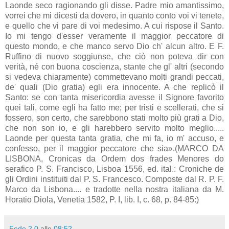
Laonde seco ragionando gli disse. Padre mio amantissimo,
vorrei che mi dicesti da dovero, in quanto conto voi vi tenete,
e quello che vi pare di voi medesimo. A cui rispose il Santo.
Io mi tengo d'esser veramente il maggior peccatore di
questo mondo, e che manco servo Dio ch' alcun altro. E F.
Ruffino di nuovo soggiunse, che ciò non poteva dir con
verità, né con buona coscienza, stante che gl' altri (secondo
si vedeva chiaramente) commettevano molti grandi peccati,
de' quali (Dio gratia) egli era innocente. A che replicò il
Santo: se con tanta misericordia avesse il Signore favorito
quei tali, come egli ha fatto me; per tristi e scellerati, che si
fossero, son certo, che sarebbono stati molto più grati a Dio,
che non son io, e gli harebbero servito molto meglio.....
Laonde per questa tanta gratia, che mi fa, io m' accuso, e
confesso, per il maggior peccatore che sia».(MARCO DA
LISBONA, Cronicas da Ordem dos frades Menores do
serafico P. S. Francisco, Lisboa 1556, ed. ital.: Croniche de
gli Ordini instituiti dal P. S. Francesco. Composte dal R. P. F.
Marco da Lisbona.... e tradotte nella nostra italiana da M.
Horatio Diola, Venetia 1582, P. I, lib. I, c. 68, p. 84-85:)
Fede 2.0
alle
08:52