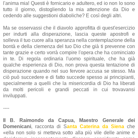
l'anima mia! Questi è fornicario e adultero, ed io non lo sono
tutto il giorno, distogliendo la mia attenzione da Dio e
cedendo alle suggestioni diaboliche? E così degli altri.
Ma se osservassi che il diavolo approfitta di quest'esercizio
per indurti alla disperazione, lascia queste apostrofi e
solleva il tuo cuore alla speranza nella contemplazione della
bontà e della clemenza del tuo Dio che già ti prevenne con
tante grazie e certo vorrà compire l'opera che ha cominciato
in te. Di regola ordinaria l'uomo spirituale, che ha già
qualche esperienza di Dio, non prova questa tentazione di
disperazione quando nel suo fervore accusa se stesso. Ma
ciò può succedere e di fatto succede spesso ai principianti,
specialmente a quelli che la misericordia di Dio ha liberati
da molti pericoli e grandi peccati in cui trovavansi
inviluppati.
----
Il B. Raimondo da Capua, Maestro Generale dei
Domenicani
, racconta di S
anta Caterina da Siena
che
«ella non solo si metteva sotto alla più vile delle anime e