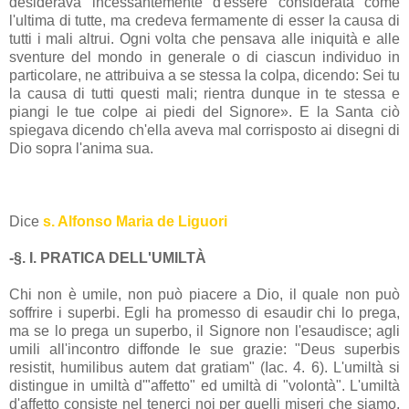
desiderava incessantemente d'essere considerata come
l'ultima di tutte, ma credeva fermamente di esser la causa di
tutti i mali altrui. Ogni volta che pensava alle iniquità e alle
sventure del mondo in generale o di ciascun individuo in
particolare, ne attribuiva a se stessa la colpa, dicendo: Sei tu
la causa di tutti questi mali; rientra dunque in te stessa e
piangi le tue colpe ai piedi del Signore». E la Santa ciò
spiegava dicendo ch'ella aveva mal corrisposto ai disegni di
Dio sopra l'anima sua.
Dice
s. Alfonso Maria de Liguori
-§. I. PRATICA DELL'UMILTÀ
Chi non è umile, non può piacere a Dio, il quale non può
soffrire i superbi. Egli ha promesso di esaudir chi lo prega,
ma se lo prega un superbo, il Signore non l'esaudisce; agli
umili all'incontro diffonde le sue grazie: "Deus superbis
resistit, humilibus autem dat gratiam" (Iac. 4. 6). L'umiltà si
distingue in umiltà d'"affetto" ed umiltà di "volontà". L'umiltà
d'affetto consiste nel tenerci noi per quelli miseri che siamo,