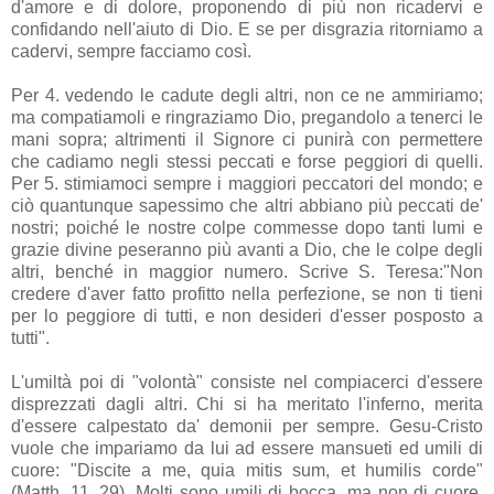
d'amore e di dolore, proponendo di più non ricadervi e
confidando nell'aiuto di Dio. E se per disgrazia ritorniamo a
cadervi, sempre facciamo così.
Per 4. vedendo le cadute degli altri, non ce ne ammiriamo;
ma compatiamoli e ringraziamo Dio, pregandolo a tenerci le
mani sopra; altrimenti il Signore ci punirà con permettere
che cadiamo negli stessi peccati e forse peggiori di quelli.
Per 5. stimiamoci sempre i maggiori peccatori del mondo; e
ciò quantunque sapessimo che altri abbiano più peccati de'
nostri; poiché le nostre colpe commesse dopo tanti lumi e
grazie divine peseranno più avanti a Dio, che le colpe degli
altri, benché in maggior numero. Scrive S. Teresa:"Non
credere d'aver fatto profitto nella perfezione, se non ti tieni
per lo peggiore di tutti, e non desideri d'esser posposto a
tutti".
L'umiltà poi di "volontà" consiste nel compiacerci d'essere
disprezzati dagli altri. Chi si ha meritato l'inferno, merita
d'essere calpestato da' demonii per sempre. Gesu-Cristo
vuole che impariamo da lui ad essere mansueti ed umili di
cuore: "Discite a me, quia mitis sum, et humilis corde"
(Matth. 11. 29). Molti sono umili di bocca, ma non di cuore.