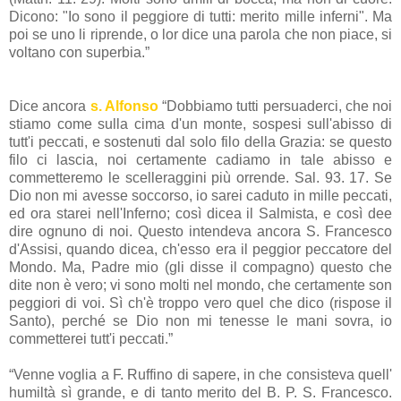
Dicono: "Io sono il peggiore di tutti: merito mille inferni". Ma
poi se uno li riprende, o lor dice una parola che non piace, si
voltano con superbia.”
Dice ancora
s. Alfonso
“Dobbiamo tutti persuaderci, che noi
stiamo come sulla cima d'un monte, sospesi sull'abisso di
tutt'i peccati, e sostenuti dal solo filo della Grazia: se questo
filo ci lascia, noi certamente cadiamo in tale abisso e
commetteremo le scelleraggini più orrende. Sal. 93. 17. Se
Dio non mi avesse soccorso, io sarei caduto in mille peccati,
ed ora starei nell'Inferno; così dicea il Salmista, e così dee
dire ognuno di noi. Questo intendeva ancora S. Francesco
d'Assisi, quando dicea, ch'esso era il peggior peccatore del
Mondo. Ma, Padre mio (gli disse il compagno) questo che
dite non è vero; vi sono molti nel mondo, che certamente son
peggiori di voi. Sì ch'è troppo vero quel che dico (rispose il
Santo), perché se Dio non mi tenesse le mani sovra, io
commetterei tutt'i peccati.”
“Venne voglia a F. Ruffino di sapere, in che consisteva quell'
humiltà sì grande, e di tanto merito del B. P. S. Francesco.