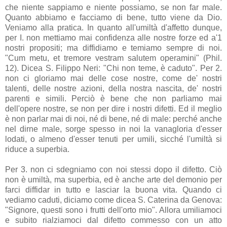
che niente sappiamo e niente possiamo, se non far male.
Quanto abbiamo e facciamo di bene, tutto viene da Dio.
Veniamo alla pratica. In quanto all'umiltà d'affetto dunque,
per I. non mettiamo mai confidenza alle nostre forze ed a'1
nostri propositi; ma diffidiamo e temiamo sempre di noi.
"Cum metu, et tremore vestram salutem operamini" (Phil.
12). Dicea S. Filippo Neri: "Chi non teme, è caduto". Per 2.
non ci gloriamo mai delle cose nostre, come de' nostri
talenti, delle nostre azioni, della nostra nascita, de' nostri
parenti e simili. Perciò è bene che non parliamo mai
dell'opere nostre, se non per dire i nostri difetti. Ed il meglio
è non parlar mai di noi, né di bene, né di male: perché anche
nel dirne male, sorge spesso in noi la vanagloria d'esser
lodati, o almeno d'esser tenuti per umili, sicché l'umiltà si
riduce a superbia.
Per 3. non ci sdegniamo con noi stessi dopo il difetto. Ciò
non è umiltà, ma superbia, ed è anche arte del demonio per
farci diffidar in tutto e lasciar la buona vita. Quando ci
vediamo caduti, diciamo come dicea S. Caterina da Genova:
"Signore, questi sono i frutti dell'orto mio". Allora umiliamoci
e subito rialziamoci dal difetto commesso con un atto