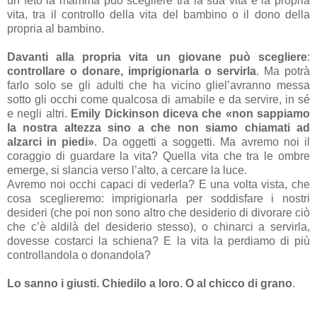
un feto la mamma può scegliere tra la sua vita e la propria
vita, tra il controllo della vita del bambino o il dono della
propria al bambino.
Davanti alla propria vita un giovane può scegliere
:
controllare o donare, imprigionarla o servirla
. Ma potrà
farlo solo se gli adulti che ha vicino gliel’avranno messa
sotto gli occhi come qualcosa di amabile e da servire, in sé
e negli altri.
Emily Dickinson diceva che «non sappiamo
la nostra altezza sino a che non siamo chiamati ad
alzarci in piedi»
. Da oggetti a soggetti. Ma avremo noi il
coraggio di guardare la vita? Quella vita che tra le ombre
emerge, si slancia verso l’alto, a cercare la luce.
Avremo noi occhi capaci di vederla? E una volta vista, che
cosa sceglieremo: imprigionarla per soddisfare i nostri
desideri (che poi non sono altro che desiderio di divorare ciò
che c’è aldilà del desiderio stesso), o chinarci a servirla,
dovesse costarci la schiena? E la vita la perdiamo di più
controllandola o donandola?
Lo sanno i giusti. Chiedilo a loro. O al chicco di grano
.