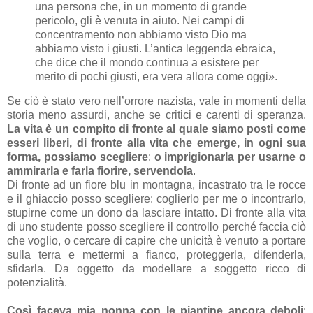
una persona che, in un momento di grande
pericolo, gli è venuta in aiuto. Nei campi di
concentramento non abbiamo visto Dio ma
abbiamo visto i giusti. L’antica leggenda ebraica,
che dice che il mondo continua a esistere per
merito di pochi giusti, era vera allora come oggi».
Se ciò è stato vero nell’orrore nazista, vale in momenti della
storia meno assurdi, anche se critici e carenti di speranza.
La vita è un compito di fronte al quale siamo posti come
esseri liberi, di fronte alla vita che emerge, in ogni sua
forma, possiamo scegliere
:
o imprigionarla per usarne o
ammirarla e farla fiorire, servendola
.
Di fronte ad un fiore blu in montagna, incastrato tra le rocce
e il ghiaccio posso scegliere: coglierlo per me o incontrarlo,
stupirne come un dono da lasciare intatto. Di fronte alla vita
di uno studente posso scegliere il controllo perché faccia ciò
che voglio, o cercare di capire che unicità è venuto a portare
sulla terra e mettermi a fianco, proteggerla, difenderla,
sfidarla. Da oggetto da modellare a soggetto ricco di
potenzialità.
Così faceva mia nonna con le piantine ancora deboli
: