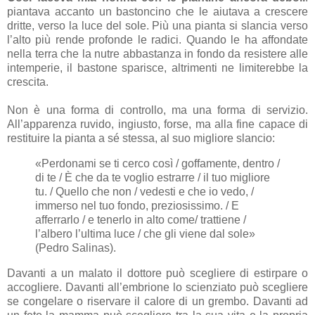
piantava accanto un bastoncino che le aiutava a crescere
dritte, verso la luce del sole. Più una pianta si slancia verso
l’alto più rende profonde le radici. Quando le ha affondate
nella terra che la nutre abbastanza in fondo da resistere alle
intemperie, il bastone sparisce, altrimenti ne limiterebbe la
crescita.
Non è una forma di controllo, ma una forma di servizio.
All’apparenza ruvido, ingiusto, forse, ma alla fine capace di
restituire la pianta a sé stessa, al suo migliore slancio:
«Perdonami se ti cerco così / goffamente, dentro /
di te / È che da te voglio estrarre / il tuo migliore
tu. / Quello che non / vedesti e che io vedo, /
immerso nel tuo fondo, preziosissimo. / E
afferrarlo / e tenerlo in alto come/ trattiene /
l’albero l’ultima luce / che gli viene dal sole»
(Pedro Salinas).
Davanti a un malato il dottore può scegliere di estirpare o
accogliere. Davanti all’embrione lo scienziato può scegliere
se congelare o riservare il calore di un grembo. Davanti ad