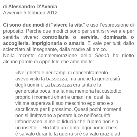
di
Alessandro D'Avenia
Avvenire 5 febbraio 2012
Ci sono due modi di “vivere la vita”
e uso l’espressione di
proposito. Perché due modi ci sono per sentirsi viverla e per
sentirla vivere:
controllarla o servirla, dominarla o
accoglierla, imprigionarla o amarla
. E vale per tutti: dallo
scienziato all’insegnante, dalla madre all’amico.
Nella recente commemorazione della
Shoah
ho riletto
alcune parole di Appelfeld che amo molto:
«Nel ghetto e nei campi di concentramento
avevo visto la bassezza, ma anche la generosità
degli uomini. La bassezza era tanta e la
generosità poca, ma la mia memoria ha custodito
proprio i momenti chiari e umani nei quali la
vittima superava il suo meschino egoismo e si
sacrificava per il prossimo. Questi pochi momenti
non si limitavano a portare luce nell’oscurità:
infondevano in me la fiducia che l’uomo non sia
un insetto… Ho fatto un conto: ogni uomo che si
è salvato durante la guerra si è salvato grazie ad