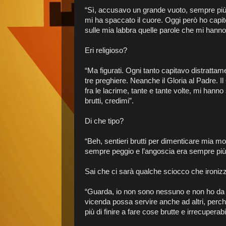
“Sì, accusavo un grande vuoto, sempre più 
mi ha spaccato il cuore. Oggi però ho capi
sulle mia labbra quelle parole che mi hanno
Eri religioso?
“Ma figurati. Ogni tanto capitavo distrattam
tre preghiere. Neanche il Gloria al Padre. I
fra le lacrime, tante e tante volte, mi han
brutti, credimi”.
Di che tipo?
“Beh, sentieri brutti per dimenticare mia m
sempre peggio e l’angoscia era sempre più 
Sai che ci sarà qualche sciocco che ironiz
“Guarda, io non sono nessuno e non ho da
vicenda possa servire anche ad altri, perché 
più di finire a fare cose brutte e irrecuperabil