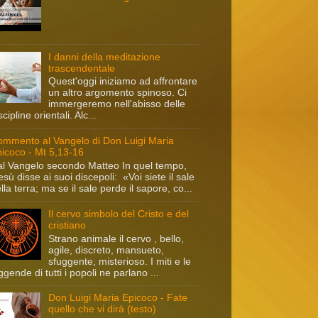
I danni della meditazione
trascendentale
Quest'oggi iniziamo ad affrontare
un altro argomento spinoso. Ci
immergeremo nell'abisso delle
scipline orientali. Alc...
mmento al Vangelo di Don Luigi Maria
icoco - Mt 5,13-16
l Vangelo secondo Matteo In quel tempo,
sù disse ai suoi discepoli: «Voi siete il sale
lla terra; ma se il sale perde il sapore, co...
Il cervo simbolo del Cristo e del
cristiano
Strano animale il cervo , bello,
agile, discreto, mansueto,
sfuggente, misterioso. I miti e le
ggende di tutti i popoli ne parlano ...
Don Luigi Maria Epicoco - Fate
quello che vi dirà (testo)