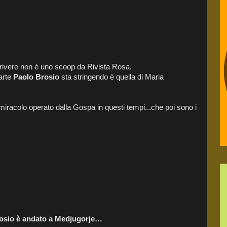
scrivere non è uno scoop da Rivista Rosa.
arte
Paolo Brosio
sta stringendo è quella di Maria
o miracolo operato dalla Gospa in questi tempi...che poi sono i
osio è andato a Medjugorje…