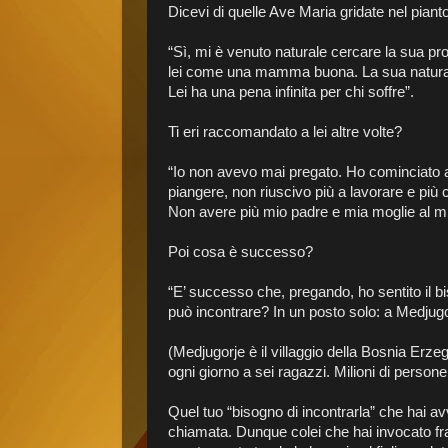
Dicevi di quelle Ave Maria gridate nel pian
“Sì, mi è venuto naturale cercare la sua pr
lei come una mamma buona. La sua natura u
Lei ha una pena infinita per chi soffre”.
Ti eri raccomandato a lei altre volte?
“Io non avevo mai pregato. Ho cominciato
piangere, non riuscivo più a lavorare e più
Non avere più mio padre e mia moglie al m
Poi cosa è successo?
“E’ successo che, pregando, ho sentito il b
può incontrare? In un posto solo: a Medjugo
(Medjugorje è il villaggio della Bosnia Er
ogni giorno a sei ragazzi. Milioni di persone
Quel tuo “bisogno di incontrarla” che hai av
chiamata. Dunque colei che hai invocato fr