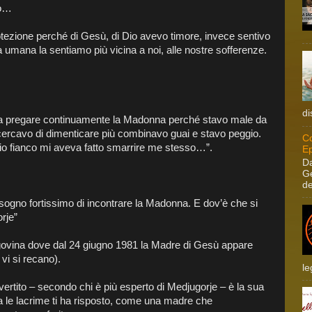
to…
otezione perché di Gesù, di Dio avevo timore, invece sentivo
mana la sentiamo più vicina a noi, alle nostre sofferenze.
di
 a pregare continuamente la Madonna perché stavo male da
 cercavo di dimenticare più combinavo guai e stavo peggio.
Co
io fianco mi aveva fatto smarrire me stesso…”.
Ep
Da
Ge
de
isogno fortissimo di incontrare la Madonna. E dov’è che si
rje”
zegovina dove dal 24 giugno 1981 la Madre di Gesù appare
 vi si recano).
le
vertito – secondo chi è più esperto di Medjugorje – è la sua
a le lacrime ti ha risposto, come una madre che