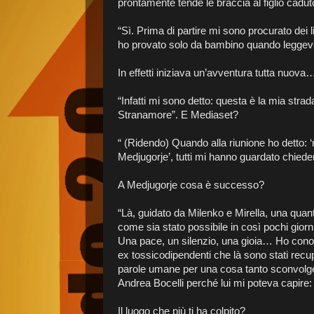
prontamente tende le braccia al figlio cadut
“Sì. Prima di partire mi sono procurato dei l
ho provato solo da bambino quando leggevo
In effetti iniziava un’avventura tutta nuova
“Infatti mi sono detto: questa è la mia strada
Stranamore”. E Mediaset?
“ (Ridendo) Quando alla riunione ho detto: 
Medjugorje’, tutti mi hanno guardato chiede
A Medjugorje cosa è successo?
“Là, guidato da Milenko e Mirella, una quant
come sia stato possibile in così pochi gior
Una pace, un silenzio, una gioia… Ho conosc
ex tossicodipendenti che là sono stati recu
parole umane per una cosa tanto sconvolge
Andrea Bocelli perché lui mi poteva capire: c
Il luogo che più ti ha colpito?