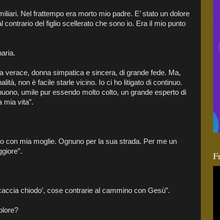
amiliari. Nel frattempo era morto mio padre. E’ stato un dolore
contrario del figlio scellerato che sono io. Era il mio punto
aria.
na verace, donna simpatica e sincera, di grande fede. Ma,
ità, non è facile starle vicino. Io ci ho litigato di continuo.
 buono, umile pur essendo molto colto, un grande esperto di
a mia vita”.
fragio con mia moglie. Ognuno per la sua strada. Per me un
ggiore”.
F
caccia chiodo’, cose contrarie al cammino con Gesù”.
dolore?