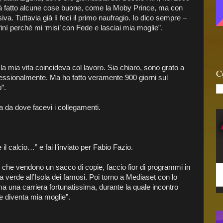
ià fatto alcune cose buone, come la Moby Prince, ma con
iva. Tuttavia già lì feci il primo naufragio. Io dico sempre –
nì perché mi ‘misi’ con Fede e lasciai mia moglie”.
e la mia vita coincideva col lavoro. Sia chiaro, sono grato a
C
ssionalmente. Ma ho fatto veramente 900 giorni sul
”.
ia da dove facevi i collegamenti.
 il calcio…” e fai l’inviato per Fabio Fazio.
ri che vendono un sacco di copie, faccio fior di programmi in
ea verde all’Isola dei famosi. Poi torno a Mediaset con lo
 una carriera fortunatissima, durante la quale incontro
e diventa mia moglie”.