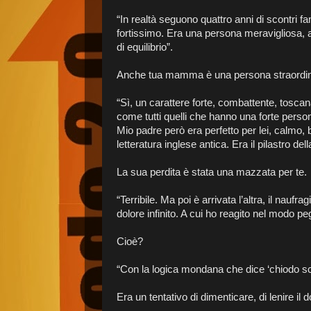
“In realtà seguono quattro anni di scontri f
fortissimo. Era una persona meravigliosa, al 
di equilibrio”.
Anche tua mamma è una persona straordin
“Sì, un carattere forte, combattente, tosca
come tutti quelli che hanno una forte personal
Mio padre però era perfetto per lei, calmo,
letteratura inglese antica. Era il pilastro dell
La sua perdita è stata una mazzata per te.
“Terribile. Ma poi è arrivata l’altra, il nau
dolore infinito. A cui ho reagito nel modo pe
Cioè?
“Con la logica mondana che dice ‘chiodo s
Era un tentativo di dimenticare, di lenire il 