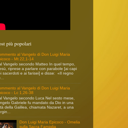
ost più popolari
mmento al Vangelo di Don Luigi Maria
icoco - Mt 22,1-14
l Vangelo secondo Matteo In quel tempo,
sù, riprese a parlare con parabole [ai capi
i sacerdoti e ai farisei] e disse: «Il regno
...
mmento al Vangelo di Don Luigi Maria
icoco - Lc 1,26-38
l Vangelo secondo Luca Nel sesto mese,
angelo Gabriele fu mandato da Dio in una
ttà della Galilea, chiamata Nazaret, a una
rgin...
Don Luigi Maria Epicoco - Omelia
sulla Sacra Famiglia