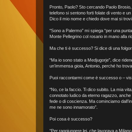
Pronto, Paolo? Sto cercando Paolo Brosio, uno
telefono si sentono forti folate di vento e un
Dico il mio nome e chiedo dove mai si trovi
“Sono a Palermo” mi spiega “per una punta
Monte Pellegrino col rosario in mano alla ri
Ma che ti è successo? Si dice di una folgo
“Ma io sono stato a Medjugorje”, dice ride
un’immensa gioia, Antonio, perché ho trov
Puoi raccontarmi come è successo o – visto 
“No, ce la faccio. Ti dico subito. La mia vit
connotato ludico da eterno ragazzo, anche 
fede o di coscienza. Ma cominciamo dall’ini
me ne sono innamorato”.
Poi cosa è successo?
“Per raggiungere lei, che lavorava a Milano,