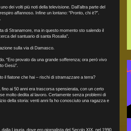
 dei volti più noti della televisione. Dall’altra parte del
 respiro affannoso. Infine un lontano: “Pronto, chi è?”.
.
ta di Stranamore, ma in questo momento sto salendo il
cerca del santuario di santa Rosalia”.
razione sulla via di Damasco.
ndo. “Ero provato da una grande sofferenza; ora però vivo
ato Gesù”.
il fiatone che hai – rischi di stramazzare a terra?
a, fino ai 50 anni era trascorsa spensierata, con un certo
se molto dedita al lavoro. Certamente senza problemi di
zio della storia: venti anni fa ho conosciuto una ragazza e
 dalla Liguria, dove ero giornalista del Secolo XIX, nel 1990