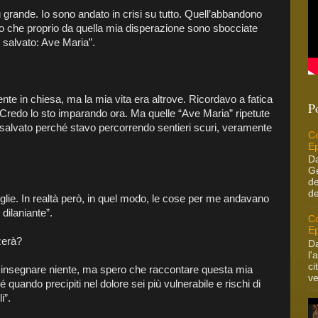
grande. Io sono andato in crisi su tutto. Quell’abbandono
to che proprio da quella mia disperazione sono sbocciate
 salvato: Ave Maria”.
ente in chiesa, ma la mia vita era altrove. Ricordavo a fatica
P
l Credo lo sto imparando ora. Ma quelle “Ave Maria” ripetute
no salvato perché stavo percorrendo sentieri scuri, veramente
Co
Ep
Da
Ge
de
de
oglie. In realtà però, in quel modo, le cose per me andavano
dilaniante”.
Co
Ep
zerà?
Da
l'
ci
 insegnare niente, ma spero che raccontare questa mia
ve
quando precipiti nel dolore sei più vulnerabile e rischi di
i”.