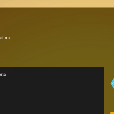
 etere
ria