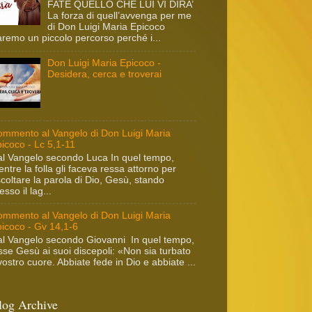
FATE QUELLO CHE LUI VI DIRA’
La forza di quell’avvenga per me
di Don Luigi Maria Epicoco
remo un piccolo percorso perché i...
Don Luigi Maria Epicoco -
Desidera, cerca e troverai
mmento al Vangelo di Don Luigi Maria
icoco - Lc 5,1-11
l Vangelo secondo Luca In quel tempo,
ntre la folla gli faceva ressa attorno per
coltare la parola di Dio, Gesù, stando
esso il lag...
mmento al Vangelo di Don Luigi Maria
icoco - Gv 14,1-6
l Vangelo secondo Giovanni In quel tempo,
sse Gesù ai suoi discepoli: «Non sia turbato
 vostro cuore. Abbiate fede in Dio e abbiate ...
log Archive