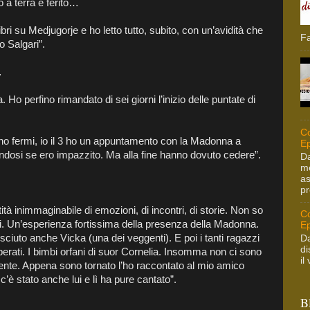
o a terra e ferito…
ibri su Medjugorje e ho letto tutto, subito, con un’avidità che
Fa
 Salgari”.
…
. Ho perfino rimandato di sei giorni l’inizio delle puntate di
Co
‘no fermi, io il 3 ho un appuntamento con la Madonna a
Ep
ndosi se ero impazzito. Ma alla fine hanno dovuto cedere”.
Da
me
as
pr
ità inimmaginabile di emozioni, di incontri, di storie. Non so
Co
ni. Un’esperienza fortissima della presenza della Madonna.
Ep
iuto anche Vicka (una dei veggenti). E poi i tanti ragazzi
Da
di
perati. I bimbi orfani di suor Cornelia. Insomma non ci sono
il
nte. Appena sono tornato l’ho raccontato al mio amico
’è stato anche lui e lì ha pure cantato”.
B