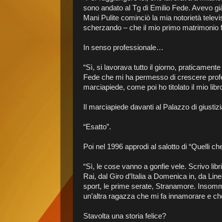
sono andato al Tg di Emilio Fede. Avevo g
Mani Pulite cominciò la mia notorietà televis
scherzando – che il mio primo matrimonio fi
In senso professionale…
“Sì, si lavorava tutto il giorno, praticament
Fede che mi ha permesso di crescere profe
marciapiede, come poi ho titolato il mio libro
Il marciapiede davanti al Palazzo di giustiz
“Esatto”.
Poi nel 1996 approdi al salotto di “Quelli che
“Sì, le cose vanno a gonfie vele. Scrivo lib
Rai, dal Giro d’Italia a Domenica in, da Lin
sport, le prime serate, Stranamore. Insomma
un’altra ragazza che mi fa innamorare e ch
Stavolta una storia felice?