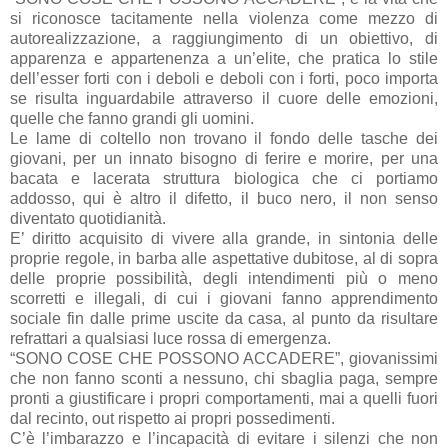
si riconosce tacitamente nella violenza come mezzo di
autorealizzazione, a raggiungimento di un obiettivo, di
apparenza e appartenenza a un’elite, che pratica lo stile
dell’esser forti con i deboli e deboli con i forti, poco importa
se risulta inguardabile attraverso il cuore delle emozioni,
quelle che fanno grandi gli uomini.
Le lame di coltello non trovano il fondo delle tasche dei
giovani, per un innato bisogno di ferire e morire, per una
bacata e lacerata struttura biologica che ci portiamo
addosso, qui è altro il difetto, il buco nero, il non senso
diventato quotidianità.
E’ diritto acquisito di vivere alla grande, in sintonia delle
proprie regole, in barba alle aspettative dubitose, al di sopra
delle proprie possibilità, degli intendimenti più o meno
scorretti e illegali, di cui i giovani fanno apprendimento
sociale fin dalle prime uscite da casa, al punto da risultare
refrattari a qualsiasi luce rossa di emergenza.
“SONO COSE CHE POSSONO ACCADERE”, giovanissimi
che non fanno sconti a nessuno, chi sbaglia paga, sempre
pronti a giustificare i propri comportamenti, mai a quelli fuori
dal recinto, out rispetto ai propri possedimenti.
C’è l’imbarazzo e l’incapacità di evitare i silenzi che non