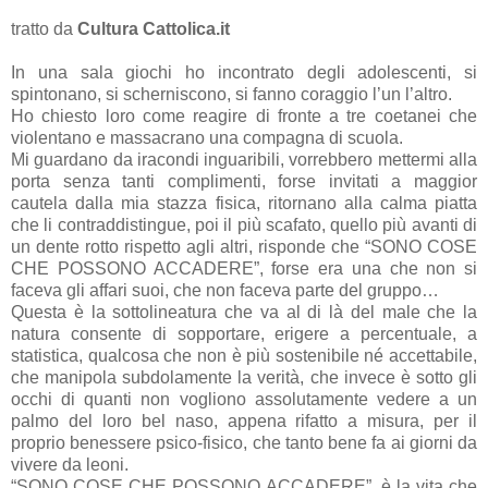
tratto da
Cultura Cattolica.it
In una sala giochi ho incontrato degli adolescenti, si
spintonano, si scherniscono, si fanno coraggio l’un l’altro.
Ho chiesto loro come reagire di fronte a tre coetanei che
violentano e massacrano una compagna di scuola.
Mi guardano da iracondi inguaribili, vorrebbero mettermi alla
porta senza tanti complimenti, forse invitati a maggior
cautela dalla mia stazza fisica, ritornano alla calma piatta
che li contraddistingue, poi il più scafato, quello più avanti di
un dente rotto rispetto agli altri, risponde che “SONO COSE
CHE POSSONO ACCADERE”, forse era una che non si
faceva gli affari suoi, che non faceva parte del gruppo…
Questa è la sottolineatura che va al di là del male che la
natura consente di sopportare, erigere a percentuale, a
statistica, qualcosa che non è più sostenibile né accettabile,
che manipola subdolamente la verità, che invece è sotto gli
occhi di quanti non vogliono assolutamente vedere a un
palmo del loro bel naso, appena rifatto a misura, per il
proprio benessere psico-fisico, che tanto bene fa ai giorni da
vivere da leoni.
“SONO COSE CHE POSSONO ACCADERE”, è la vita che