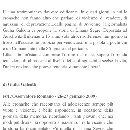
E' una testimonianza davvero edificante. In questi giorni in cui le
cronache non fanno altro che parlarci di violenze, di vendette, di
aguzzini, di depravazione...dalle pagine di Avvenire, la giornalista
Giulia Galeotti ci propone la storia di Liliana Segre. Deportata ad
Auschwitz-Birkenau a 13 anni, subì atrocì sofferenze...un giorno si
trovò nell'occasione propizia per vendicarsi; una pistola a pochi cm
e un Comandante delle SS ignaro del pericolo.
Liliana in un'istante comprese l'orrore del male, superò l'orrenda
tentazione di abbassarsi al livello dei suoi aguzzini e scelse la vita,
l'unica opzione che poteva renderla veramente libera!
di Giulia Galeotti
(©L'Osservatore Romano - 26-27 gennaio 2009)
Alle cronache che raccontano di adolescenze sempre più
vuote e violente, è bello rispondere, in occasione della
giornata della memoria, ricordando i tanti giovani che, nei
modi più diversi, si opposero al nazismo. Tra le vicende che
la storia ha documentato, v'è quella di Liliana Segre, che