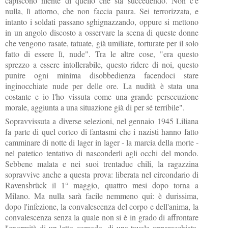
capiscono niente di quello che sta succedendo. Non c'è
nulla, lì attorno, che non faccia paura. Sei terrorizzata, e
intanto i soldati passano sghignazzando, oppure si mettono
in un angolo discosto a osservare la scena di queste donne
che vengono rasate, tatuate, già umiliate, torturate per il solo
fatto di essere lì, nude". Tra le altre cose, "era questo
sprezzo a essere intollerabile, questo ridere di noi, questo
punire ogni
minima disobbedienza facendoci stare
inginocchiate nude per delle ore. La nudità è stata una
costante e io l'ho vissuta come una grande persecuzione
morale, aggiunta a una situazione già di per sé terribile".
Sopravvissuta a diverse selezioni, nel gennaio 1945 Liliana
fa parte di quel corteo di fantasmi che i nazisti hanno fatto
camminare di notte di lager in lager - la marcia della morte -
nel patetico tentativo di nasconderli agli occhi del mondo.
Sebbene malata e nei suoi trentadue chili, la ragazzina
sopravvive anche a questa prova: liberata nel circondario di
Ravensbrück il 1° maggio, quattro mesi dopo torna a
Milano. Ma nulla sarà facile nemmeno qui: è durissima,
dopo l'infezione, la convalescenza del corpo e dell'anima, la
convalescenza senza la quale non si è in grado di affrontare
l'enormità di un letto comodo, di una tavola apparecchiata,