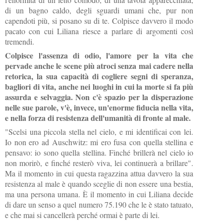
di un bagno caldo, degli sguardi umani che, pur non
capendoti più, si posano su di te. Colpisce davvero il modo
pacato con cui Liliana riesce a parlare di argomenti così
tremendi.
Colpisce l'assenza di odio, l'amore per la vita che
pervade anche le scene più atroci senza mai cadere nella
retorica, la sua capacità di cogliere segni di speranza,
bagliori di vita, anche nei luoghi in cui la morte si fa più
assurda e selvaggia. Non c'è spazio per la disperazione
nelle sue parole, v'è, invece, un'enorme fiducia nella vita,
e nella forza di resistenza dell'umanità di fronte al male.
"Scelsi una piccola stella nel cielo, e mi identificai con lei.
Io non ero ad Auschwitz: mi ero fusa con quella stellina e
pensavo: io sono quella stellina. Finché brillerà nel cielo io
non morirò, e finché resterò viva, lei continuerà a brillare".
Ma il momento in cui questa ragazzina attua davvero la sua
resistenza al male è quando sceglie di non essere una bestia,
ma una persona umana. È il momento in cui Liliana decide
di dare un senso a quel numero 75.190 che le è stato tatuato,
e che mai si cancellerà perché ormai è parte di lei.