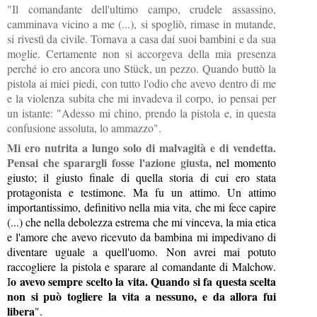
"Il comandante dell'ultimo campo, crudele assassino,
camminava vicino a me (...), si spogliò, rimase in mutande,
si rivestì da civile. Tornava a casa dai suoi bambini e da sua
moglie. Certamente non si accorgeva della mia presenza
perché io ero ancora uno Stück, un pezzo. Quando buttò la
pistola ai miei piedi, con tutto l'odio che avevo dentro di me
e la violenza subita che mi invadeva il corpo, io pensai per
un istante: "Adesso mi chino, prendo la pistola e, in questa
confusione assoluta, lo ammazzo".
Mi ero nutrita a lungo solo di malvagità e di vendetta.
Pensai che sparargli fosse l'azione giusta,
nel momento
giusto; il giusto finale di quella storia di cui ero stata
protagonista e testimone. Ma fu un attimo. Un attimo
importantissimo, definitivo nella mia vita, che mi fece capire
(...) che nella debolezza estrema che mi vinceva, la mia etica
e l'amore che avevo ricevuto da bambina mi impedivano di
diventare uguale a quell'uomo. Non avrei mai potuto
raccogliere la pistola e sparare al comandante di Malchow.
o avevo sempre scelto la vita. Quando si fa questa scelta
I
non si può togliere la vita a nessuno, e da allora fui
libera
".