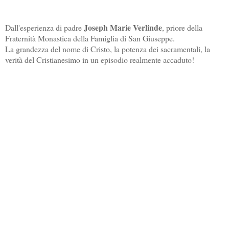
Joseph Marie Verlinde
Dall'
esperienza di padre
, priore della
Fraternità Monastica della Famiglia di San Giuseppe.
La grandezza del nome di Cristo, la potenza dei sacramentali, la
verità del Cristianesimo in un episodio realmente accaduto!
3.2.1 ACQUA DEL GANGE ED ACQUA BENEDETTA
Ho partecipato a preghiere di liberazione per persone che hanno
frequentato questi ambienti ambigui. Stavamo lavorando per una
persona che veniva dalla Meditazione Trascendentale. Era una lotta
dura. Nella nostra preghiera, invochiamo la grazia di Dio sui fratelli
e usiamo l’acqua benedetta. La preghiera si svolgeva nella casa
della persona interessata, la quale oltre a delle immagini orientali,
aveva conservato anche un flacone di acqua del Gange, il fiume
"sacro" indiano. Al colmo dell’ironia, questo flacone aveva la stessa
forma del nostro flacone di acqua benedetta. L’aspersione con
l’acqua benedetta faceva gridare la vittima del demonio. Mentre
continuavamo a pregare, colui che dirigeva la preghiera, senza
accorgersene, prende per sbaglio l’acqua del Gange e l’aspersione
successiva si fa sulla persona con l’acqua del Gange. Il "paziente"