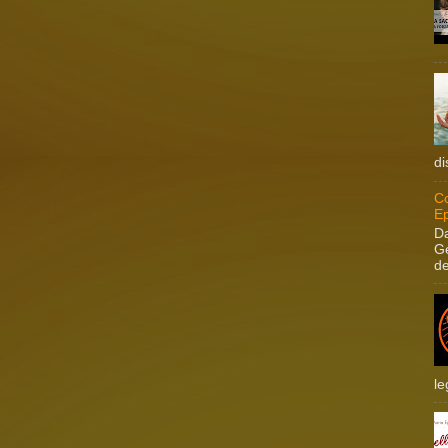
di
Co
Ep
Da
Ge
de
le