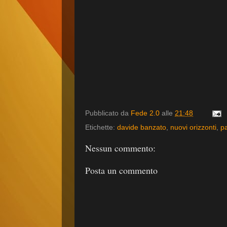
Pubblicato da
Fede 2.0
alle
21:48
Etichette:
davide banzato
,
nuovi orizzonti
,
pa
Nessun commento:
Posta un commento