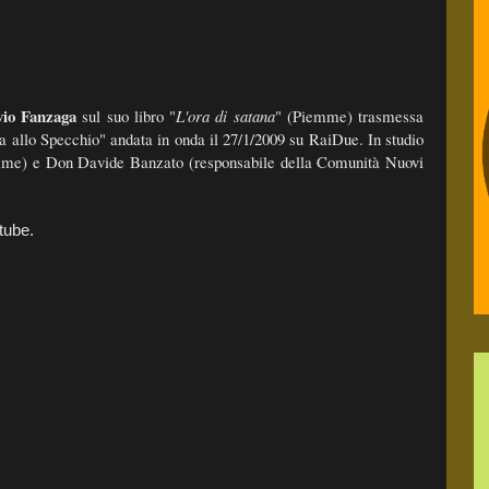
vio Fanzaga
sul suo libro "
L'ora di satana
" (Piemme) trasmessa
ia allo Specchio" andata in onda il 27/1/2009 su RaiDue. In studio
emme) e Don Davide Banzato (responsabile della Comunità Nuovi
tube.