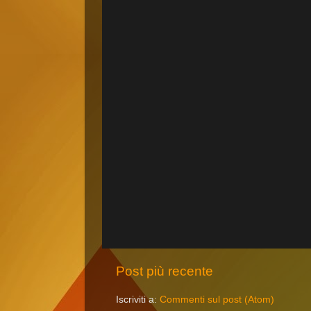
Post più recente
Iscriviti a:
Commenti sul post (Atom)