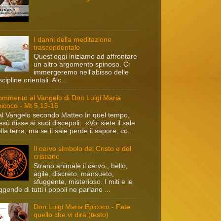
I danni della meditazione
trascendentale
Quest'oggi iniziamo ad affrontare
un altro argomento spinoso. Ci
immergeremo nell'abisso delle
scipline orientali. Alc...
mmento al Vangelo di Don Luigi Maria
icoco - Mt 5,13-16
l Vangelo secondo Matteo In quel tempo,
sù disse ai suoi discepoli: «Voi siete il sale
lla terra; ma se il sale perde il sapore, co...
Il cervo simbolo del Cristo e del
cristiano
Strano animale il cervo , bello,
agile, discreto, mansueto,
sfuggente, misterioso. I miti e le
ggende di tutti i popoli ne parlano ...
Don Luigi Maria Epicoco - Fate
quello che vi dirà (testo)