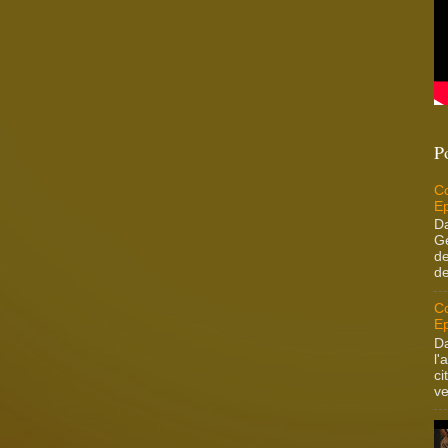
P
Co
Ep
Da
Ge
de
de
Co
Ep
Da
l'
ci
ve