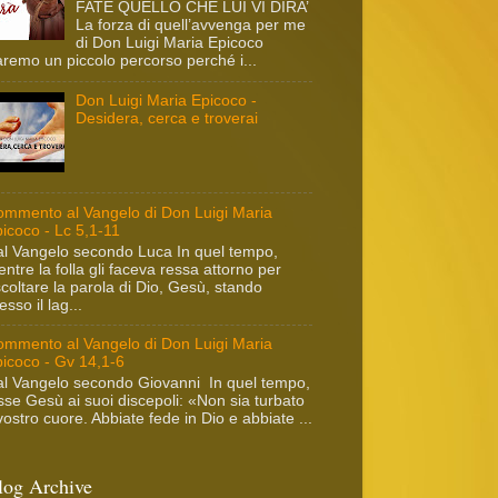
FATE QUELLO CHE LUI VI DIRA’
La forza di quell’avvenga per me
di Don Luigi Maria Epicoco
remo un piccolo percorso perché i...
Don Luigi Maria Epicoco -
Desidera, cerca e troverai
mmento al Vangelo di Don Luigi Maria
icoco - Lc 5,1-11
l Vangelo secondo Luca In quel tempo,
ntre la folla gli faceva ressa attorno per
coltare la parola di Dio, Gesù, stando
esso il lag...
mmento al Vangelo di Don Luigi Maria
icoco - Gv 14,1-6
l Vangelo secondo Giovanni In quel tempo,
sse Gesù ai suoi discepoli: «Non sia turbato
 vostro cuore. Abbiate fede in Dio e abbiate ...
log Archive