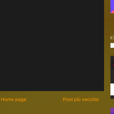
C
Home page
Post più vecchio