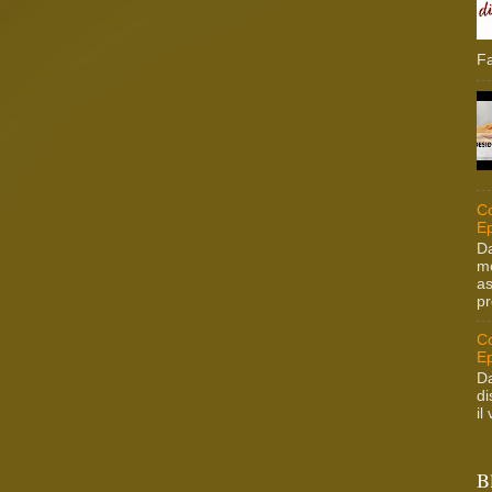
Fa
Co
Ep
Da
me
as
pr
Co
Ep
Da
di
il
B