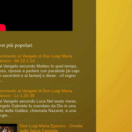
ost più popolari
mmento al Vangelo di Don Luigi Maria
icoco - Mt 22,1-14
l Vangelo secondo Matteo In quel tempo,
sù, riprese a parlare con parabole [ai capi
i sacerdoti e ai farisei] e disse: «Il regno
...
mmento al Vangelo di Don Luigi Maria
icoco - Lc 1,26-38
l Vangelo secondo Luca Nel sesto mese,
angelo Gabriele fu mandato da Dio in una
ttà della Galilea, chiamata Nazaret, a una
rgin...
Don Luigi Maria Epicoco - Omelia
sulla Sacra Famiglia