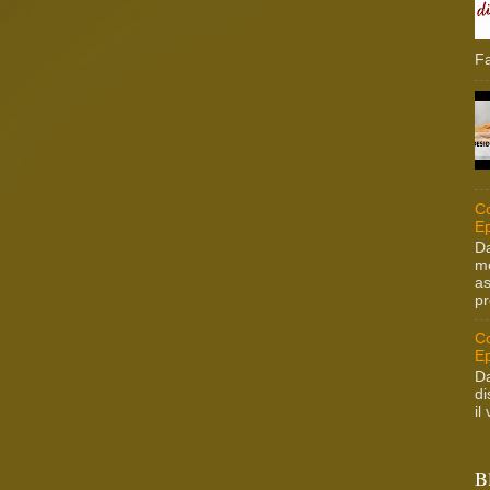
Fa
Co
Ep
Da
me
as
pr
Co
Ep
Da
di
il
B