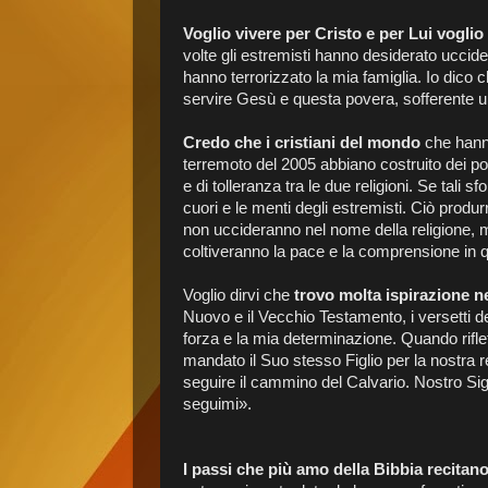
Voglio vivere per Cristo e per Lui voglio
volte gli estremisti hanno desiderato uccid
hanno terrorizzato la mia famiglia. Io dico c
servire Gesù e questa povera, sofferente uman
Credo che i cristiani del mondo
che hanno
terremoto del 2005 abbiano costruito dei po
e di tolleranza tra le due religioni. Se tali
cuori e le menti degli estremisti. Ciò produ
non uccideranno nel nome della religione, 
coltiveranno la pace e la comprensione in 
Voglio dirvi che
trovo molta ispirazione ne
Nuovo e il Vecchio Testamento, i versetti de
forza e la mia determinazione. Quando riflet
mandato il Suo stesso Figlio per la nostra
seguire il cammino del Calvario. Nostro Sig
seguimi».
I passi che più amo della Bibbia recitan