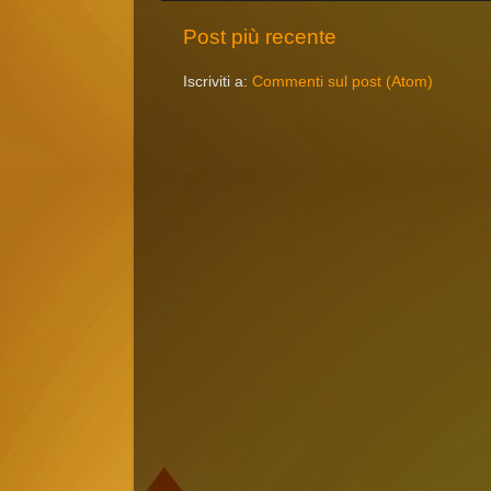
Post più recente
Iscriviti a:
Commenti sul post (Atom)