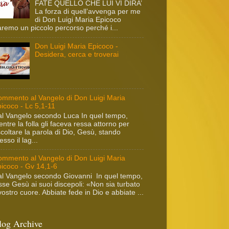
FATE QUELLO CHE LUI VI DIRA’
La forza di quell’avvenga per me
di Don Luigi Maria Epicoco
remo un piccolo percorso perché i...
Don Luigi Maria Epicoco -
Desidera, cerca e troverai
mmento al Vangelo di Don Luigi Maria
icoco - Lc 5,1-11
l Vangelo secondo Luca In quel tempo,
ntre la folla gli faceva ressa attorno per
coltare la parola di Dio, Gesù, stando
esso il lag...
mmento al Vangelo di Don Luigi Maria
icoco - Gv 14,1-6
l Vangelo secondo Giovanni In quel tempo,
sse Gesù ai suoi discepoli: «Non sia turbato
 vostro cuore. Abbiate fede in Dio e abbiate ...
log Archive