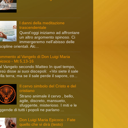
I danni della meditazione
trascendentale
Quest'oggi iniziamo ad affrontare
un altro argomento spinoso. Ci
immergeremo nell'abisso delle
scipline orientali. Alc...
mmento al Vangelo di Don Luigi Maria
icoco - Mt 5,13-16
l Vangelo secondo Matteo In quel tempo,
sù disse ai suoi discepoli: «Voi siete il sale
lla terra; ma se il sale perde il sapore, co...
Il cervo simbolo del Cristo e del
cristiano
Strano animale il cervo , bello,
agile, discreto, mansueto,
sfuggente, misterioso. I miti e le
ggende di tutti i popoli ne parlano ...
Don Luigi Maria Epicoco - Fate
quello che vi dirà (testo)