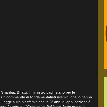
Shahbaz Bhatti, il ministro pachistano per le
a un commando di fondamentalisti islamici che lo hanno
 Legge sulla blasfemia che in 25 anni di applicazione è
testo è tratto da “
Cristiani in Pakistan. Nelle prove la