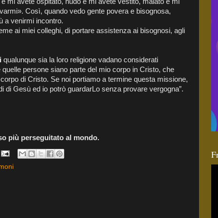
 e mi avete ospitato, nudo e mi avete vestito, malato e mi
trovarmi». Così, quando vedo gente povera e bisognosa,
 a venirmi incontro.
me ai miei colleghi, di portare assistenza ai bisognosi, agli
i
qualunque sia la loro religione vadano considerati
quelle persone siano parte del mio corpo in Cristo, che
 corpo di Cristo. Se noi portiamo a termine questa missione,
edi di Gesù ed io potrò guardarLo senza provare vergogna”.
ioso più perseguitato al mondo.
F
imoni