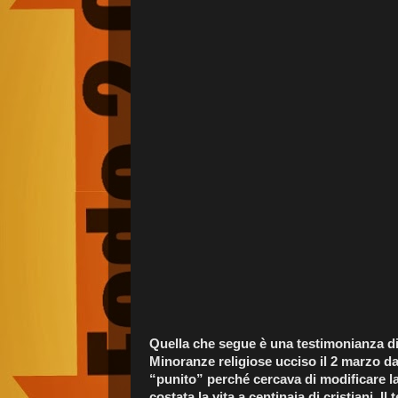
Quella che segue è una testimonianza di 
Minoranze religiose ucciso il 2 marzo d
“punito” perché cercava di modificare la
costata la vita a centinaia di cristiani. Il 