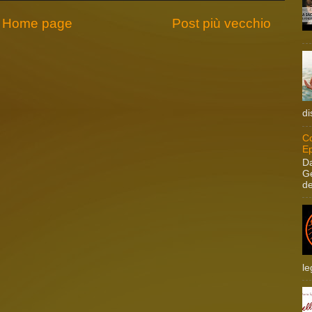
Home page
Post più vecchio
di
Co
Ep
Da
Ge
de
le