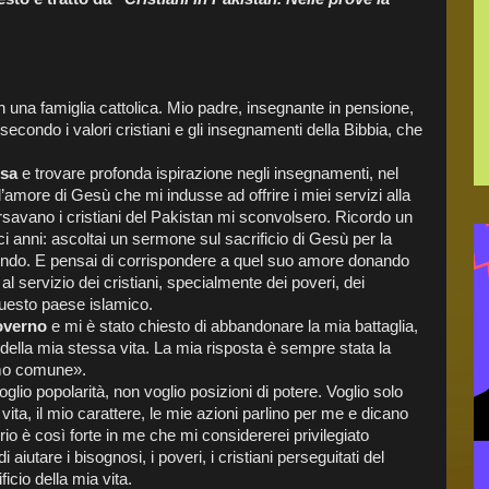
 una famiglia cattolica. Mio padre, insegnante in pensione,
condo i valori cristiani e gli insegnamenti della Bibbia, che
esa
e trovare profonda ispirazione negli insegnamenti, nel
 l’amore di Gesù che mi indusse ad offrire i miei servizi alla
rsavano i cristiani del Pakistan mi sconvolsero. Ricordo un
 anni: ascoltai un sermone sul sacrificio di Gesù per la
ondo. E pensai di corrispondere a quel suo amore donando
al servizio dei cristiani, specialmente dei poveri, dei
questo paese islamico.
governo
e mi è stato chiesto di abbandonare la mia battaglia,
 della mia stessa vita. La mia risposta è sempre stata la
omo comune».
lio popolarità, non voglio posizioni di potere. Voglio solo
vita, il mio carattere, le mie azioni parlino per me e dicano
o è così forte in me che mi considererei privilegiato
aiutare i bisognosi, i poveri, i cristiani perseguitati del
icio della mia vita.