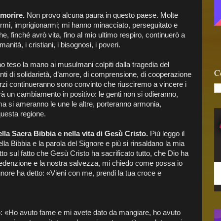
 morire.
Non provo alcuna paura in questo paese. Molte
ermi, imprigionarmi; mi hanno minacciato, perseguitato e
he, finché avrò vita, fino al mio ultimo respiro, continuerò a
ità, i cristiani, i bisognosi, i poveri.
 teso la mano ai musulmani colpiti dalla tragedia del
C
nti di solidarietà, d’amore, di comprensione, di cooperazione
 sforzi continueranno sono convinto che riusciremo a vincere i
rrà un cambiamento in positivo: le genti non si odieranno,
ma si ameranno le une le altre, porteranno armonia,
questa regione.
lla Sacra Bibbia e nella vita di Gesù Cristo.
Più leggo il
lla Bibbia e la parola del Signore e più si rinsaldano la mia
to sul fatto che Gesù Cristo ha sacrificato tutto, che Dio ha
 redenzione e la nostra salvezza, mi chiedo come possa io
nore ha detto: «Vieni con me, prendi la tua croce e
o
: «Ho avuto fame e mi avete dato da mangiare, ho avuto