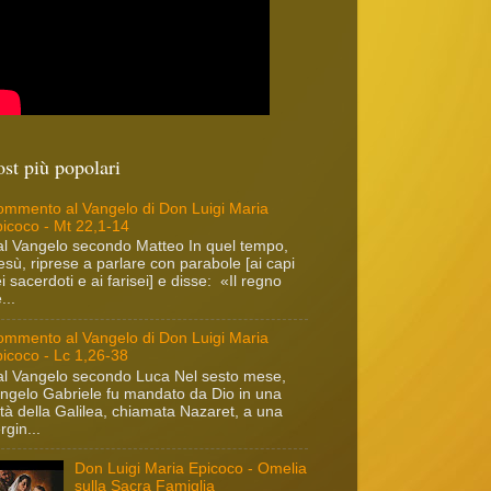
ost più popolari
mmento al Vangelo di Don Luigi Maria
icoco - Mt 22,1-14
l Vangelo secondo Matteo In quel tempo,
sù, riprese a parlare con parabole [ai capi
i sacerdoti e ai farisei] e disse: «Il regno
...
mmento al Vangelo di Don Luigi Maria
icoco - Lc 1,26-38
l Vangelo secondo Luca Nel sesto mese,
angelo Gabriele fu mandato da Dio in una
ttà della Galilea, chiamata Nazaret, a una
rgin...
Don Luigi Maria Epicoco - Omelia
sulla Sacra Famiglia