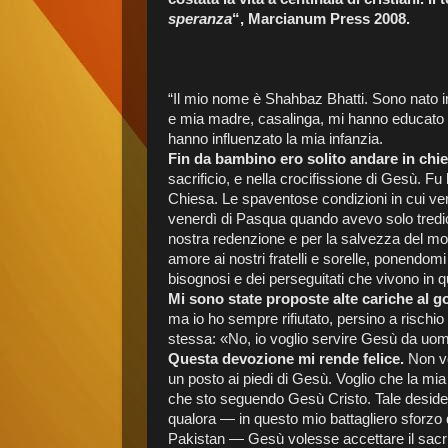
speranza
“, Marcianum Press 2008.
“Il mio nome è Shahbaz Bhatti. Sono nato in
e mia madre, casalinga, mi hanno educato se
hanno influenzato la mia infanzia.
Fin da bambino ero solito andare in chi
sacrificio, e nella crocifissione di Gesù. Fu
Chiesa. Le spaventose condizioni in cui ve
venerdì di Pasqua quando avevo solo tredici
nostra redenzione e per la salvezza del m
amore ai nostri fratelli e sorelle, ponendomi 
bisognosi e dei perseguitati che vivono in 
Mi sono state proposte alte cariche al 
ma io ho sempre rifiutato, persino a rischio
stessa: «No, io voglio servire Gesù da u
Questa devozione mi rende felice.
Non vog
un posto ai piedi di Gesù. Voglio che la mia 
che sto seguendo Gesù Cristo. Tale desideri
qualora — in questo mio battagliero sforzo di 
Pakistan — Gesù volesse accettare il sacrif