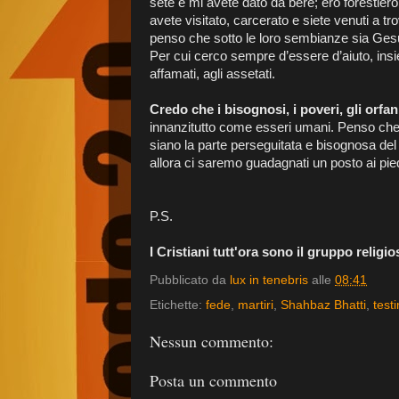
sete e mi avete dato da bere; ero forestiero
avete visitato, carcerato e siete venuti a 
penso che sotto le loro sembianze sia Gesù
Per cui cerco sempre d’essere d’aiuto, insie
affamati, agli assetati.
Credo che i bisognosi, i poveri, gli orfan
innanzitutto come esseri umani. Penso che 
siano la parte perseguitata e bisognosa del
allora ci saremo guadagnati un posto ai pi
P.S.
I Cristiani tutt'ora sono il gruppo relig
Pubblicato da
lux in tenebris
alle
08:41
Etichette:
fede
,
martiri
,
Shahbaz Bhatti
,
test
Nessun commento:
Posta un commento