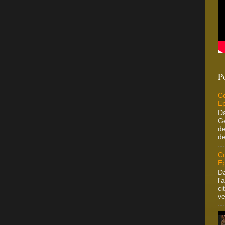
P
Co
Ep
Da
Ge
de
de
Co
Ep
Da
l'
ci
ve