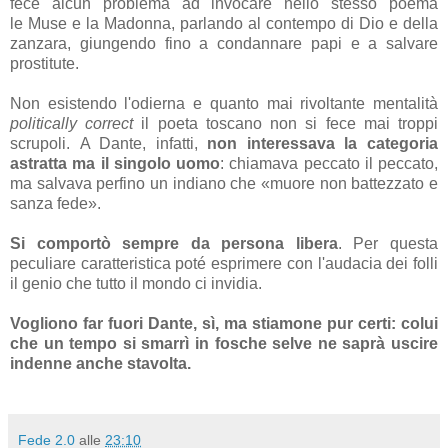
fece alcun problema ad invocare nello stesso poema
le Muse e la Madonna, parlando al contempo di Dio e della
zanzara, giungendo fino a condannare papi e a salvare
prostitute.
Non esistendo l'odierna e quanto mai rivoltante mentalità
politically correct
il poeta toscano non si fece mai troppi
scrupoli. A Dante, infatti,
non interessava la categoria
astratta ma il singolo uomo
: chiamava peccato il peccato,
ma salvava perfino un indiano che «muore non battezzato e
sanza fede».
Si comportò sempre da persona libera
. Per questa
peculiare caratteristica poté esprimere con l'audacia dei folli
il genio che tutto il mondo ci invidia.
Vogliono far fuori Dante, sì, ma stiamone pur certi: colui
che un tempo si smarrì in fosche selve ne saprà uscire
indenne anche stavolta.
Fede 2.0
alle
23:10