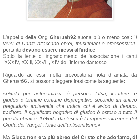
L’appello della Ong
Gherush92
suona più o meno così: "
I
versi di Dante attaccano ebrei, musulmani e omosessuali
"
pertanto
devono essere messi all'indice
.
Sotto la lente di ingrandimento dell'associazione i canti
XXXIV, XXIII, XXVIII, XIV dell'Inferno dantesco.
Riguardo ad essi, nella provocatoria nota diramata da
Gherush92, si possono leggere frasi come la seguente:
«
Giuda per antonomasia è persona falsa, traditore…e
giudeo è termine comune dispregiativo secondo un antico
pregiudizio antisemita che indica chi è avido di denaro,
traditore. Il significato negativo di giudeo è esteso a tutto il
popolo ebraico. Il Giuda dantesco è la rappresentazione del
Giuda dei Vangeli, fonte dell’antisemitismo
».
Ma
Giuda non era più ebreo del Cristo che adoriamo, di