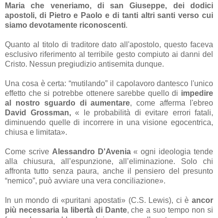
Maria che veneriamo, di san Giuseppe, dei dodici
apostoli, di Pietro e Paolo e di tanti altri santi verso cui
siamo devotamente riconoscenti
.
Quanto al titolo di traditore dato all'apostolo, questo faceva
esclusivo riferimento al terribile gesto compiuto ai danni del
Cristo. Nessun pregiudizio antisemita dunque.
Una cosa è certa: “mutilando” il capolavoro dantesco l'unico
effetto che si potrebbe ottenere sarebbe quello di
impedire
al nostro sguardo di aumentare
, come afferma l'ebreo
David Grossman,
« le probabilità di evitare errori fatali,
diminuendo quelle di incorrere in una visione egocentrica,
chiusa e limitata».
Come scrive
Alessandro D'Avenia
« ogni ideologia tende
alla chiusura, all’espunzione, all’eliminazione. Solo chi
affronta tutto senza paura, anche il pensiero del presunto
“nemico”, può avviare una vera conciliazione».
In un mondo di «puritani apostati» (C.S. Lewis), ci è
ancor
più necessaria la libertà di Dante
, che a suo tempo non si