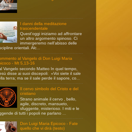
I danni della meditazione
trascendentale
Quest'oggi iniziamo ad affrontare
un altro argomento spinoso. Ci
immergeremo nell'abisso delle
scipline orientali. Alc...
mmento al Vangelo di Don Luigi Maria
icoco - Mt 5,13-16
l Vangelo secondo Matteo In quel tempo,
sù disse ai suoi discepoli: «Voi siete il sale
lla terra; ma se il sale perde il sapore, co...
Il cervo simbolo del Cristo e del
cristiano
Strano animale il cervo , bello,
agile, discreto, mansueto,
sfuggente, misterioso. I miti e le
ggende di tutti i popoli ne parlano ...
Don Luigi Maria Epicoco - Fate
quello che vi dirà (testo)