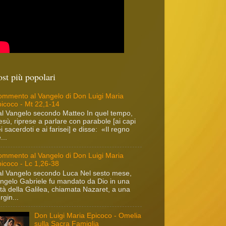
ost più popolari
mmento al Vangelo di Don Luigi Maria
icoco - Mt 22,1-14
l Vangelo secondo Matteo In quel tempo,
sù, riprese a parlare con parabole [ai capi
i sacerdoti e ai farisei] e disse: «Il regno
...
mmento al Vangelo di Don Luigi Maria
icoco - Lc 1,26-38
l Vangelo secondo Luca Nel sesto mese,
angelo Gabriele fu mandato da Dio in una
ttà della Galilea, chiamata Nazaret, a una
rgin...
Don Luigi Maria Epicoco - Omelia
sulla Sacra Famiglia