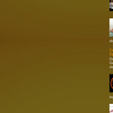
di
Co
Ep
Da
Ge
de
le