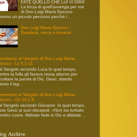
FATE QUELLO CHE LUI VI DIRA’
La forza di quell’avvenga per me
di Don Luigi Maria Epicoco
remo un piccolo percorso perché i...
Don Luigi Maria Epicoco -
Desidera, cerca e troverai
mmento al Vangelo di Don Luigi Maria
icoco - Lc 5,1-11
l Vangelo secondo Luca In quel tempo,
ntre la folla gli faceva ressa attorno per
coltare la parola di Dio, Gesù, stando
esso il lag...
mmento al Vangelo di Don Luigi Maria
icoco - Gv 14,1-6
l Vangelo secondo Giovanni In quel tempo,
sse Gesù ai suoi discepoli: «Non sia turbato
 vostro cuore. Abbiate fede in Dio e abbiate ...
log Archive