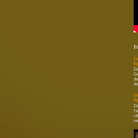
P
Co
Ep
Da
Ge
de
de
Co
Ep
Da
l'
ci
ve