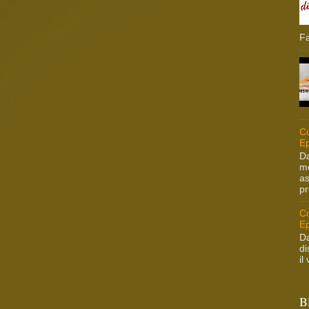
Fa
Co
Ep
Da
me
as
pr
Co
Ep
Da
di
il
B