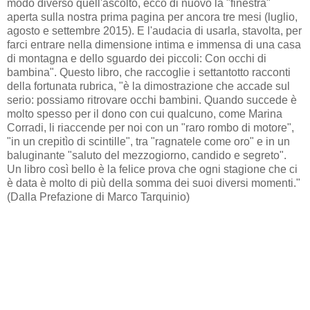
modo diverso quell'ascolto, ecco di nuovo la "finestra"
aperta sulla nostra prima pagina per ancora tre mesi (luglio,
agosto e settembre 2015). E l'audacia di usarla, stavolta, per
farci entrare nella dimensione intima e immensa di una casa
di montagna e dello sguardo dei piccoli: Con occhi di
bambina". Questo libro, che raccoglie i settantotto racconti
della fortunata rubrica, "è la dimostrazione che accade sul
serio: possiamo ritrovare occhi bambini. Quando succede è
molto spesso per il dono con cui qualcuno, come Marina
Corradi, li riaccende per noi con un "raro rombo di motore",
"in un crepitìo di scintille", tra "ragnatele come oro" e in un
baluginante "saluto del mezzogiorno, candido e segreto".
Un libro così bello è la felice prova che ogni stagione che ci
è data è molto di più della somma dei suoi diversi momenti."
(Dalla Prefazione di Marco Tarquinio)